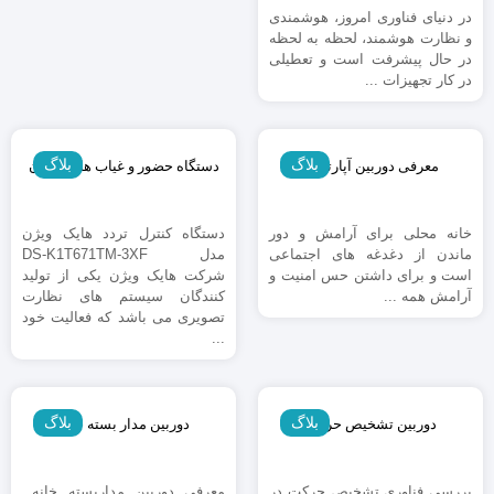
در دنیای فناوری امروز، هوشمندی
و نظارت هوشمند، لحظه به لحظه
در حال پیشرفت است و تعطیلی
در کار تجهیزات ...
11 شهریور 1398
4 شهریور 1398
بلاگ
بلاگ
معرفی دوربین آپارتمان
دستگاه حضور و غیاب هایک ویژن
خانه محلی برای آرامش و دور
دستگاه کنترل تردد هایک ویژن
ماندن از دغدغه های اجتماعی
مدل DS-K1T671TM-3XF
است و برای داشتن حس امنیت و
شرکت هایک ویژن یکی از تولید
آرامش همه ...
کنندگان سیستم های نظارت
تصویری می باشد که فعالیت خود
...
4 شهریور 1398
20 آذر 1397
بلاگ
بلاگ
دوربین تشخیص حرکت
دوربین مدار بسته خانه
بررسی فناوری تشخیص حرکت در
معرفی دوربین مداربسته خانه