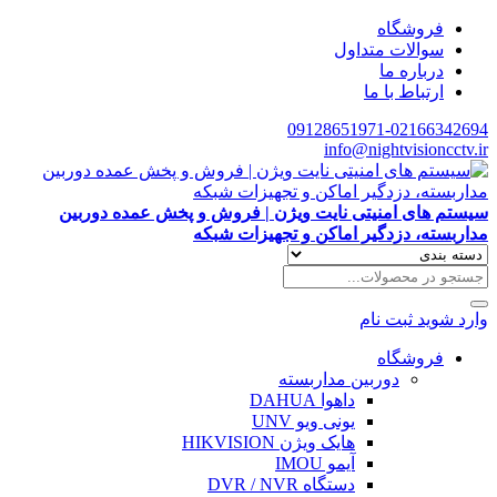
فروشگاه
سوالات متداول
درباره ما
ارتباط با ما
09128651971-02166342694
info@nightvisioncctv.ir
سیستم های امنیتی نایت ویژن | فروش و پخش عمده دوربین
مداربسته، دزدگیر اماکن و تجهیزات شبکه
وارد شوید
ثبت نام
فروشگاه
دوربین مداربسته
داهوا DAHUA
یونی ویو UNV
هایک ویژن HIKVISION
آیمو IMOU
دستگاه DVR / NVR