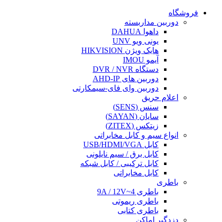
فروشگاه
دوربین مداربسته
داهوا DAHUA
یونی ویو UNV
هایک ویژن HIKVISION
آیمو IMOU
دستگاه DVR / NVR
دوربین های AHD-IP
دوربین وای فای-سیمکارتی
اعلام حریق
سنس (SENS)
سایان (SAYAN)
زیتکس (ZITEX)
انواع سیم و کابل مخابراتی
کابل USB/HDMI/VGA
کابل برق / سیم نایلونی
کابل ترکیبی / کابل شبکه
کابل مخابراتی
باطری
باطری 4~9A / 12V
باطری ریموتی
باطری کتابی
دزدگیر اماکن