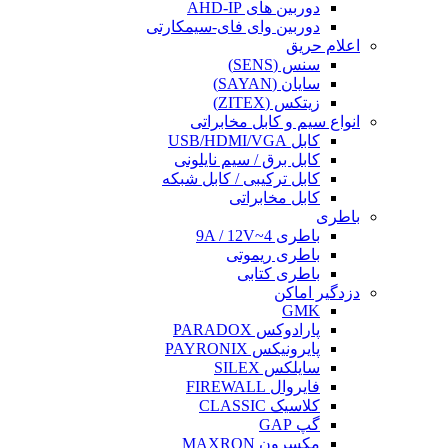
دوربین های AHD-IP
دوربین وای فای-سیمکارتی
اعلام حریق
سنس (SENS)
سایان (SAYAN)
زیتکس (ZITEX)
انواع سیم و کابل مخابراتی
کابل USB/HDMI/VGA
کابل برق / سیم نایلونی
کابل ترکیبی / کابل شبکه
کابل مخابراتی
باطری
باطری 4~9A / 12V
باطری ریموتی
باطری کتابی
دزدگیر اماکن
GMK
پارادوکس PARADOX
پایرونیکس PAYRONIX
سایلکس SILEX
فایروال FIREWALL
کلاسیک CLASSIC
گپ GAP
مکسرون MAXRON