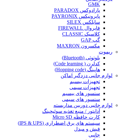
GMK
پارادوکس PARADOX
پایرونیکس PAYRONIX
سایلکس SILEX
فایروال FIREWALL
کلاسیک CLASSIC
گپ GAP
مکسرون MAXRON
ریموت
بلوتوثی (Bluetooth)
کدلرن ( Code learning)
هاپینگ (Hopping code)
لوازم جانبی دزدگیر اماکن
تجهیزات بیسیم
تجهیزات سیمی
سنسور های بیسیم
سنسور های سیمی
لوازم جانبی دوربین مداربسته
آداپتور / منبع تغذیه سوئیچینگ
کارت حافظه Micro SD
سیستم های برق اضطراری (IPS & UPS)
فیش و مبدل
جانبی