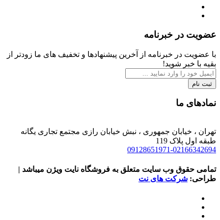
عضویت در خبرنامه
با عضویت در خبرنامه از آخرین پیشنهادها و تخفیف های ما زودتر از
بقیه با خبر شوید!
ثبت نام
نمادهای ما
تهران ، خیابان جمهوری ، نبش خیابان رازی مجتمع تجاری یگانه
طبقه اول پلاک 119
09128651971-02166342694
تمامی حقوق وب سایت متعلق به فروشگاه نایت ویژن میباشد |
طراحی:
شرکت های نت