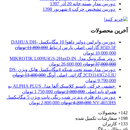
دوربین مدار بسته خانه
20 آذر 1397
دوربین تشخیص حرکت
4 شهریور 1398
آخرین محصولات
دوربین وایرلس دولنز داهوا 10 مگاپیکسل DAHUA DH-
H5D-5F گارانتی اصلی پارس ارتباط
11,800,000
تومان
10,000,000
تومان
روتر میکروتیک مدل MIKROTIK L009UiGS-2HaxD-IN
37,000,000
تومان
26,600,000
تومان
دوربین مداربسته تحت شبکه 4مگاپیکسل هایک ویژن DS-
2CD1143G2-LIU گارانتی اصلی آونگ
13,400,000
تومان
9,790,000
تومان
چشمی حرکتی باسیم کلاسیک آلفا مدل ALPHA PLUS به
همراه پایه اصلی
2,000,000
تومان
1,750,000
تومان
دوربین دام فلزی دید در شب رنگی نایت ویژن 5 مگاپیکسل
NV-4653HS
4,200,000
تومان
2,800,000
تومان
142+
محصولات
198+
سفارشات تکمیل شده
133+
کاربران
6+
مطالب وبلاگ