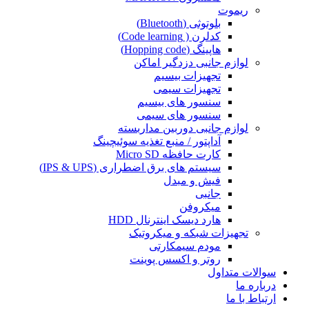
ریموت
بلوتوثی (Bluetooth)
کدلرن ( Code learning)
هاپینگ (Hopping code)
لوازم جانبی دزدگیر اماکن
تجهیزات بیسیم
تجهیزات سیمی
سنسور های بیسیم
سنسور های سیمی
لوازم جانبی دوربین مداربسته
آداپتور / منبع تغذیه سوئیچینگ
کارت حافظه Micro SD
سیستم های برق اضطراری (IPS & UPS)
فیش و مبدل
جانبی
میکروفن
هارد دیسک اینترنال HDD
تجهیزات شبکه و میکروتیک
مودم سیمکارتی
روتر و اکسس پوینت
سوالات متداول
درباره ما
ارتباط با ما