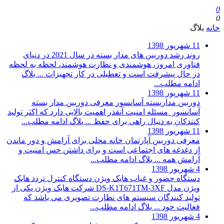
0
0
خانه
بلاگ
11 شهریور 1398
روند رشد دوربین های مدار بسته در سال 2021
در دنیای
فناوری امروز، هوشمندی و نظارت هوشمند، لحظه به لحظه
در حال پیشرفت است و تعطیلی در کار تجهیزات ...
بلاگ
ادامه مطلب...
11 شهریور 1398
دوربین مداربسته آسانسور
معرفی دوربین مدار بسته
آسانسور مسئله امنیت آنقدر اهمیت بالایی دارد که اکثر تولید
کنندکان به دنبال راهی برای حفظ ...
بلاگ
ادامه مطلب...
11 شهریور 1398
معرفی دوربین آپارتمان
خانه محلی برای آرامش و دور ماندن
از دغدغه های اجتماعی است و برای داشتن حس امنیت و
آرامش همه ...
بلاگ
ادامه مطلب...
4 شهریور 1398
دستگاه حضور و غیاب هایک ویژن
دستگاه کنترل تردد هایک
ویژن مدل DS-K1T671TM-3XF شرکت هایک ویژن یکی از
تولید کنندگان سیستم های نظارت تصویری می باشد که
فعالیت خود ...
بلاگ
ادامه مطلب...
4 شهریور 1398