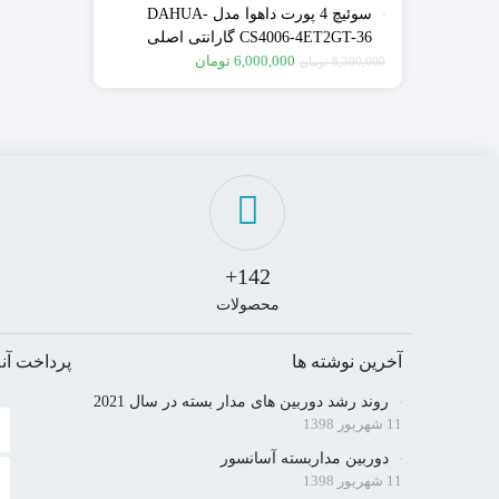
سوئیچ 4 پورت داهوا مدل DAHUA-
CS4006-4ET2GT-36 گارانتی اصلی
صنعت امن
6,000,000
تومان
8,300,000
تومان
142+
محصولات
آخرین نوشته ها
پرداخت آنل
روند رشد دوربین های مدار بسته در سال 2021
11 شهریور 1398
دوربین مداربسته آسانسور
11 شهریور 1398