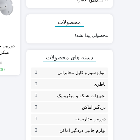
محصولات
GMK
بلوتوثی (Bluetooth
محصولی پیدا نشد!
پارادوکس PARADOX
کدلرن ( Code learning)
پایرونیکس PAYRONIX
هاپینگ (Hopping code)
سایلکس SILEX
میکرو
دسته های محصولات
P-I8-A
فایروال FIREWALL
00
گارانت
کلاسیک CLASSIC
000
انواع سیم و کابل مخابراتی
گپ GAP
مکسرون MAXRON
باطری
تجهیزات شبکه و میکروتیک
دزدگیر اماکن
دوربین مداربسته
مودم سیمکارتی
روتر و اکسس پوینت
لوازم جانبی دزدگیر اماکن