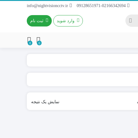
info@nightvisioncctv.ir
09128651971-02166342694
وارد شوید
ثبت نام
0
0
باطری 4~9A / 12V
باطری ریموتی
باطری کتابی
نمایش یک نتیجه