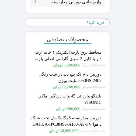
لوازم جانبی دوربین مداربسته
محصولات تصادفی
محافظ برق پارت الکتریک ۴ خانه ارت
دار با کابل 2 متری گارانتی اصلی پارت
الکتریک
1,400,000
تومان
1,800,000
تومان
دوربین دام تک پیچ دید در شب رنگی
2407-2053HS نایت ویژن
2,200,000
تومان
2,800,000
تومان
بلندگو وارداتی 45 وات دزدگیر اماکن
VISONIC
900,000
تومان
1,300,000
تومان
دوربین مداربسته 8مگاپیکسل تحت شبکه
داهوا DAHUA-IPC3849S-A180-AS-PV
گارانتی اصلی فراگستر
36,000,000
تومان
54,700,000
تومان