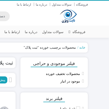
فروشگاه
سوالات متداول
درباره ما
ارتباط با ما
فروشگاه
سوالات متداول
درباره ما
ارتباط با ما
خانه
محصولات برچسب خورده “ثبت پلاک”
داهوا DAHUA
سنس (SENS)
ثبت پل
فیلتر موجودی و حراجی
یونی ویو UNV
سایان (SAYAN)
هایک ویژن HIKVISION
زیتکس (ZITEX)
محصولات تخفیف خورده
آیمو IMOU
پیش
موجود در انبار
دستگاه DVR / NVR
دوربین های AHD-IP
دوربین وای فای-سیمکارتی
فیلتر برند
داهوا