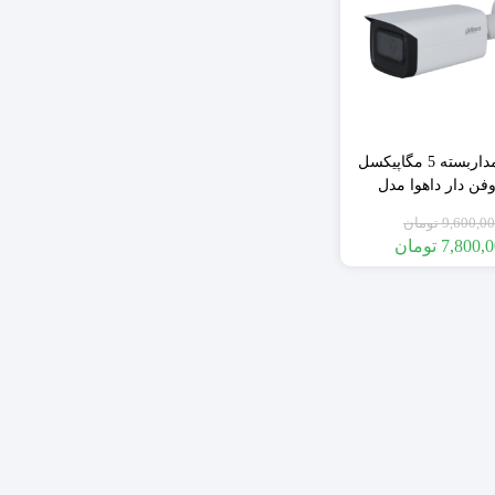
)
تجهیزات بیسیم
تجهیزات سیمی
سنسور های بیسیم
دوربین مداربسته 5 مگاپیکسل
سنسور های سیمی
فن دار داهوا مدل
DAHUA-HFW2501T
9,600,0
تومان
ی اصلی صنعت امن
7,800,
تومان