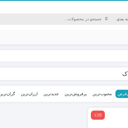
کابل USB/HDMI/VGA
اک
کابل برق / سیم نایلونی
کابل ترکیبی / کابل شبکه
کابل مخابراتی
‌فرض
محبوب‌ترین
پرفروش‌ترین
جدیدترین
ارزان‌ترین
گران‌ترین
٪19