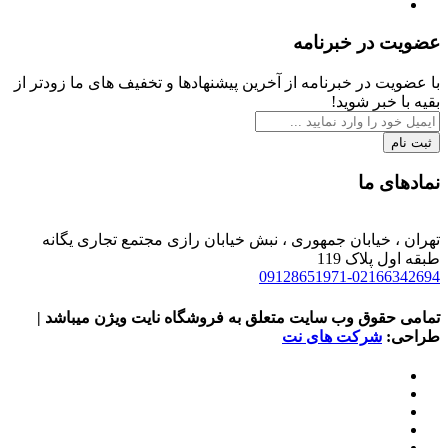
عضویت در خبرنامه
با عضویت در خبرنامه از آخرین پیشنهادها و تخفیف های ما زودتر از
بقیه با خبر شوید!
ثبت نام
نمادهای ما
تهران ، خیابان جمهوری ، نبش خیابان رازی مجتمع تجاری یگانه
طبقه اول پلاک 119
09128651971-02166342694
تمامی حقوق وب سایت متعلق به فروشگاه نایت ویژن میباشد |
طراحی:
شرکت های نت