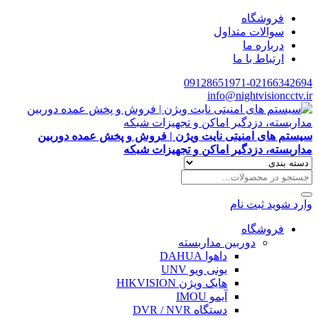
فروشگاه
سوالات متداول
درباره ما
ارتباط با ما
09128651971-02166342694
info@nightvisioncctv.ir
سیستم های امنیتی نایت ویژن | فروش و پخش عمده دوربین
مداربسته، دزدگیر اماکن و تجهیزات شبکه
وارد شوید
ثبت نام
فروشگاه
دوربین مداربسته
داهوا DAHUA
یونی ویو UNV
هایک ویژن HIKVISION
آیمو IMOU
دستگاه DVR / NVR