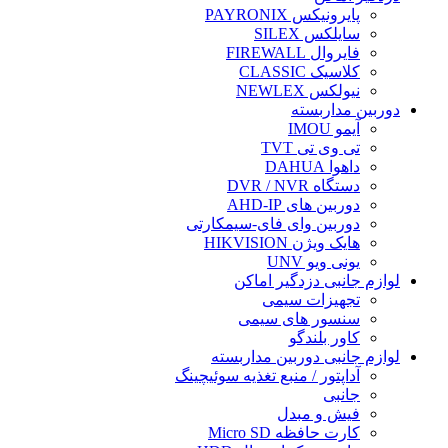
پایرونیکس PAYRONIX
سایلکس SILEX
فایروال FIREWALL
کلاسیک CLASSIC
نیولکس NEWLEX
دوربین مداربسته
آیمو IMOU
تی وی تی TVT
داهوا DAHUA
دستگاه DVR / NVR
دوربین های AHD-IP
دوربین وای فای-سیمکارتی
هایک ویژن HIKVISION
یونی ویو UNV
لوازم جانبی دزدگیر اماکن
تجهیزات سیمی
سنسور های سیمی
کاور بلندگو
لوازم جانبی دوربین مداربسته
آداپتور / منبع تغذیه سوئیچینگ
جانبی
فیش و مبدل
کارت حافظه Micro SD