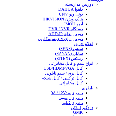
دوربین مداربسته
داهوا DAHUA
یونی ویو UNV
هایک ویژن HIKVISION
آیمو IMOU
دستگاه DVR / NVR
دوربین های AHD-IP
دوربین وای فای-سیمکارتی
اعلام حریق
سنس (SENS)
سایان (SAYAN)
زیتکس (ZITEX)
انواع سیم و کابل مخابراتی
کابل USB/HDMI/VGA
کابل برق / سیم نایلونی
کابل ترکیبی / کابل شبکه
کابل مخابراتی
باطری
باطری 4~9A / 12V
باطری ریموتی
باطری کتابی
دزدگیر اماکن
GMK