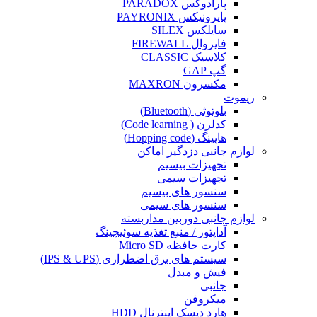
پارادوکس PARADOX
پایرونیکس PAYRONIX
سایلکس SILEX
فایروال FIREWALL
کلاسیک CLASSIC
گپ GAP
مکسرون MAXRON
ریموت
بلوتوثی (Bluetooth)
کدلرن ( Code learning)
هاپینگ (Hopping code)
لوازم جانبی دزدگیر اماکن
تجهیزات بیسیم
تجهیزات سیمی
سنسور های بیسیم
سنسور های سیمی
لوازم جانبی دوربین مداربسته
آداپتور / منبع تغذیه سوئیچینگ
کارت حافظه Micro SD
سیستم های برق اضطراری (IPS & UPS)
فیش و مبدل
جانبی
میکروفن
هارد دیسک اینترنال HDD