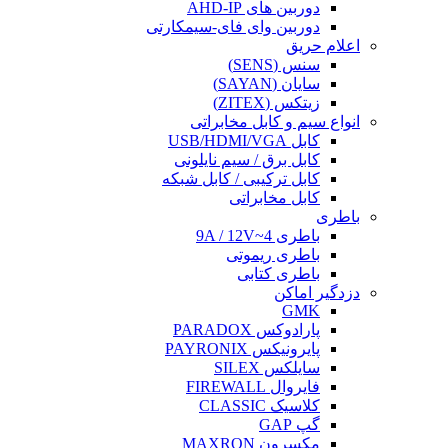
دوربین های AHD-IP
دوربین وای فای-سیمکارتی
اعلام حریق
سنس (SENS)
سایان (SAYAN)
زیتکس (ZITEX)
انواع سیم و کابل مخابراتی
کابل USB/HDMI/VGA
کابل برق / سیم نایلونی
کابل ترکیبی / کابل شبکه
کابل مخابراتی
باطری
باطری 4~9A / 12V
باطری ریموتی
باطری کتابی
دزدگیر اماکن
GMK
پارادوکس PARADOX
پایرونیکس PAYRONIX
سایلکس SILEX
فایروال FIREWALL
کلاسیک CLASSIC
گپ GAP
مکسرون MAXRON