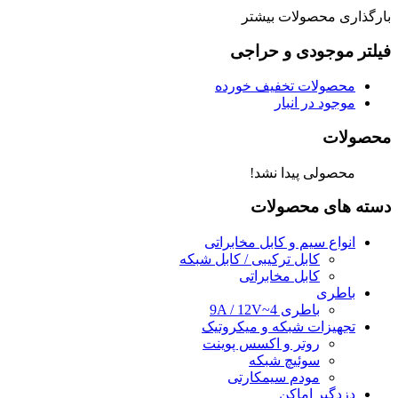
بارگذاری محصولات بیشتر
فیلتر موجودی و حراجی
محصولات تخفیف خورده
موجود در انبار
محصولات
محصولی پیدا نشد!
دسته های محصولات
انواع سیم و کابل مخابراتی
کابل ترکیبی / کابل شبکه
کابل مخابراتی
باطری
باطری 4~9A / 12V
تجهیزات شبکه و میکروتیک
روتر و اکسس پوینت
سوئیچ شبکه
مودم سیمکارتی
دزدگیر اماکن