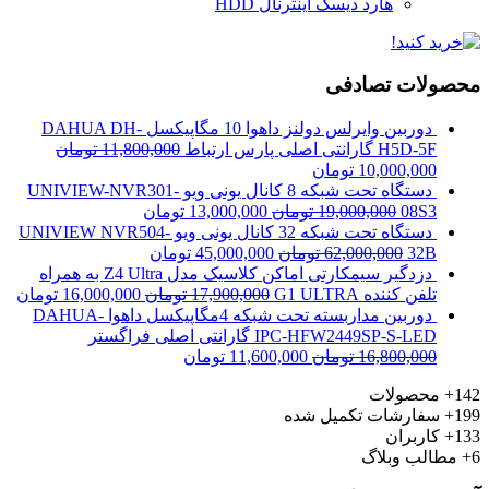
هارد دیسک اینترنال HDD
محصولات تصادفی
دوربین وایرلس دولنز داهوا 10 مگاپیکسل DAHUA DH-
H5D-5F گارانتی اصلی پارس ارتباط
11,800,000
تومان
10,000,000
تومان
دستگاه تحت شبکه 8 کانال یونی ویو UNIVIEW-NVR301-
08S3
19,000,000
تومان
13,000,000
تومان
دستگاه تحت شبکه 32 کانال یونی ویو UNIVIEW NVR504-
32B
62,000,000
تومان
45,000,000
تومان
دزدگیر سیمکارتی اماکن کلاسیک مدل Z4 Ultra به همراه
تلفن کننده G1 ULTRA
17,900,000
تومان
16,000,000
تومان
دوربین مداربسته تحت شبکه 4مگاپیکسل داهوا DAHUA-
IPC-HFW2449SP-S-LED گارانتی اصلی فراگستر
16,800,000
تومان
11,600,000
تومان
142+
محصولات
199+
سفارشات تکمیل شده
133+
کاربران
6+
مطالب وبلاگ