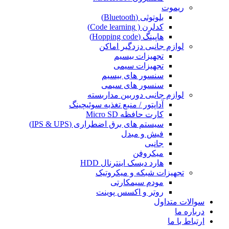
ریموت
بلوتوثی (Bluetooth)
کدلرن ( Code learning)
هاپینگ (Hopping code)
لوازم جانبی دزدگیر اماکن
تجهیزات بیسیم
تجهیزات سیمی
سنسور های بیسیم
سنسور های سیمی
لوازم جانبی دوربین مداربسته
آداپتور / منبع تغذیه سوئیچینگ
کارت حافظه Micro SD
سیستم های برق اضطراری (IPS & UPS)
فیش و مبدل
جانبی
میکروفن
هارد دیسک اینترنال HDD
تجهیزات شبکه و میکروتیک
مودم سیمکارتی
روتر و اکسس پوینت
سوالات متداول
درباره ما
ارتباط با ما