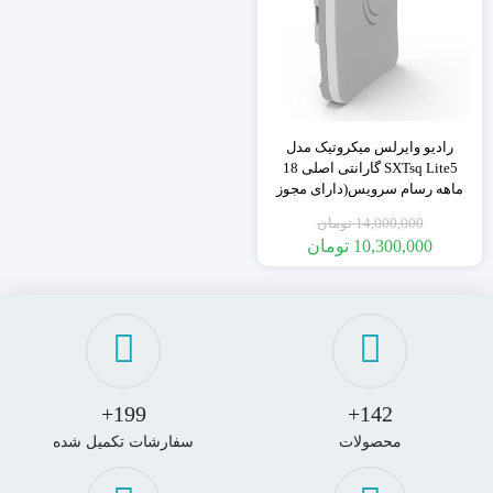
رادیو وایرلس میکروتیک مدل
SXTsq Lite5 گارانتی اصلی 18
ماهه رسام سرویس(دارای مجوز
CRA)
14,000,000
تومان
10,300,000
تومان
199+
142+
محصولات
سفارشات تکمیل شده