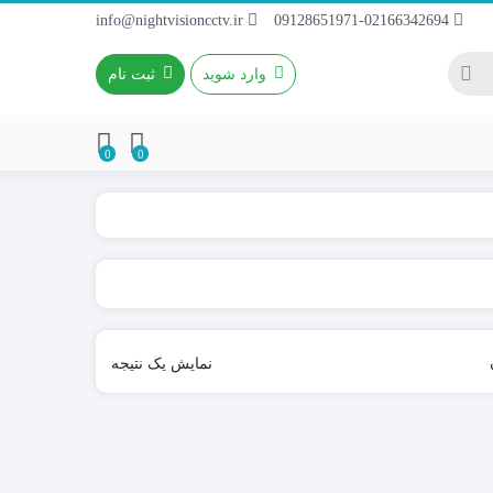
info@nightvisioncctv.ir
09128651971-02166342694
وارد شوید
ثبت نام
0
0
باطری 4~9A / 12V
باطری ریموتی
باطری کتابی
نمایش یک نتیجه