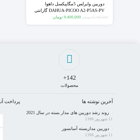
دوربین وایرلس 5مگاپیکسل داهوا
DAHUA-PICOO A2-P5AS-PV گارانتی
اصلی پارس ارتباط
9,400,000
تومان
12,400,000
تومان
142+
محصولات
آخرین نوشته ها
پرداخت آنل
روند رشد دوربین های مدار بسته در سال 2021
11 شهریور 1398
دوربین مداربسته آسانسور
11 شهریور 1398