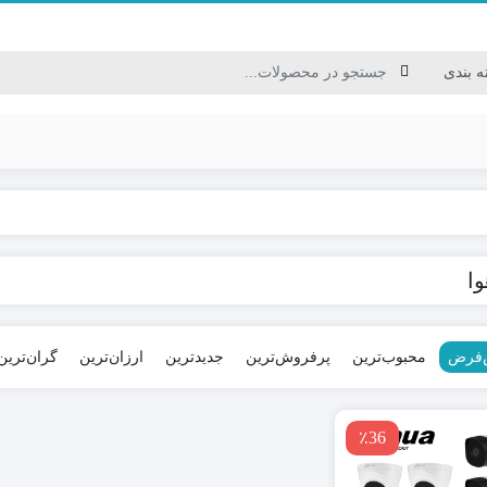
کابل USB/HDMI/VGA
وا
کابل برق / سیم نایلونی
کابل ترکیبی / کابل شبکه
کابل مخابراتی
‌فرض
محبوب‌ترین
پرفروش‌ترین
جدیدترین
ارزان‌ترین
گران‌ترین
٪36