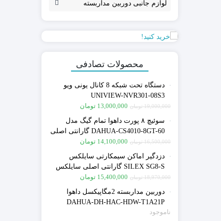
لوازم جانبی دوربین مداربسته
محصولات تصادفی
دستگاه تحت شبکه 8 کانال یونی ویو
UNIVIEW-NVR301-08S3
13,000,000
تومان
19,000,000
تومان
سوئیچ ۸ پورت داهوا تمام گیگ مدل
DAHUA-CS4010-8GT-60 گارانتی اصلی
صنعت امن
14,100,000
تومان
16,500,000
تومان
دزدگیر اماکن سیمکارتی سایلکس
SILEX SG8-S گارانتی اصلی سایلکس
15,400,000
تومان
18,970,000
تومان
دوربین مداربسته 2مگاپیکسل داهوا
DAHUA-DH-HAC-HDW-T1A21P
ناموجود
گارانتی اصلی دوساله