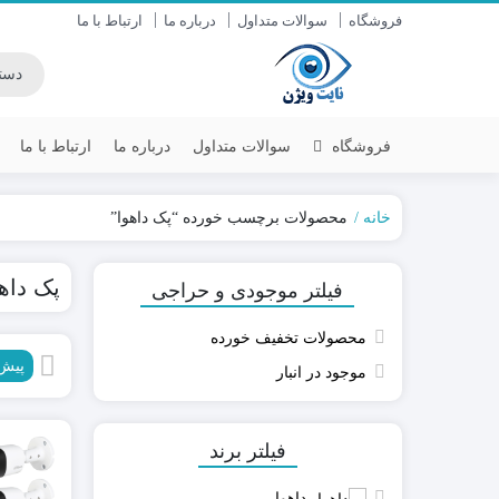
فروشگاه
سوالات متداول
درباره ما
ارتباط با ما
فروشگاه
سوالات متداول
درباره ما
ارتباط با ما
خانه
محصولات برچسب خورده “پک داهوا”
داهوا DAHUA
سنس (SENS)
پک داه
فیلتر موجودی و حراجی
یونی ویو UNV
سایان (SAYAN)
هایک ویژن HIKVISION
زیتکس (ZITEX)
محصولات تخفیف خورده
آیمو IMOU
پیش
موجود در انبار
دستگاه DVR / NVR
دوربین های AHD-IP
دوربین وای فای-سیمکارتی
فیلتر برند
داهوا