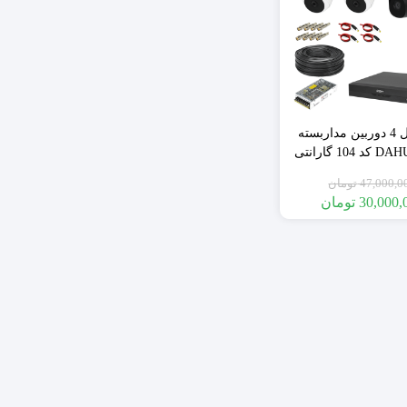
)
تجهیزات بیسیم
تجهیزات سیمی
سنسور های بیسیم
پک کامل 4 دوربین مداربسته
سنسور های سیمی
داهوا DAHUA کد 104 گارانتی
صلی دوساله
47,000,0
تومان
30,000,
تومان