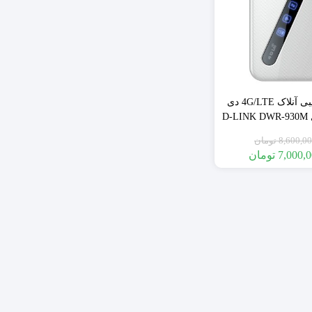
)
تجهیزات بیسیم
تجهیزات سیمی
سنسور های بیسیم
مودم جیبی آنلاک 4G/LTE دی
سنسور های سیمی
لینک مدل D-LINK DWR-930M
ی اصلی آونگ/الماس
8,600,0
تومان
7,000,
تومان