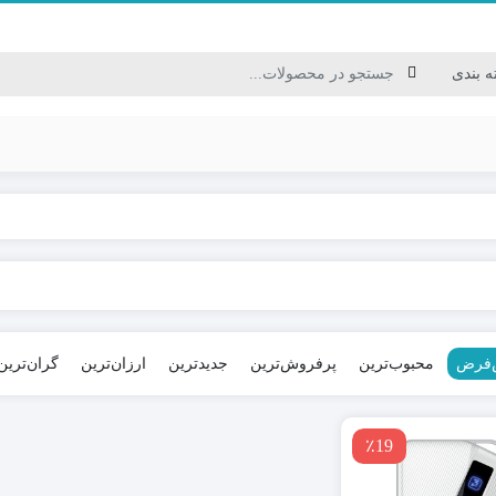
کابل USB/HDMI/VGA
کابل برق / سیم نایلونی
کابل ترکیبی / کابل شبکه
کابل مخابراتی
‌فرض
محبوب‌ترین
پرفروش‌ترین
جدیدترین
ارزان‌ترین
گران‌ترین
٪19