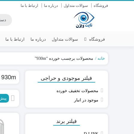
فروشگاه
سوالات متداول
درباره ما
ارتباط با ما
فروشگاه
سوالات متداول
درباره ما
ارتباط با ما
خانه
محصولات برچسب خورده “930m”
داهوا DAHUA
سنس (SENS)
930m
فیلتر موجودی و حراجی
یونی ویو UNV
سایان (SAYAN)
هایک ویژن HIKVISION
زیتکس (ZITEX)
محصولات تخفیف خورده
آیمو IMOU
پیش
موجود در انبار
دستگاه DVR / NVR
دوربین های AHD-IP
دوربین وای فای-سیمکارتی
فیلتر برند
D-LINK