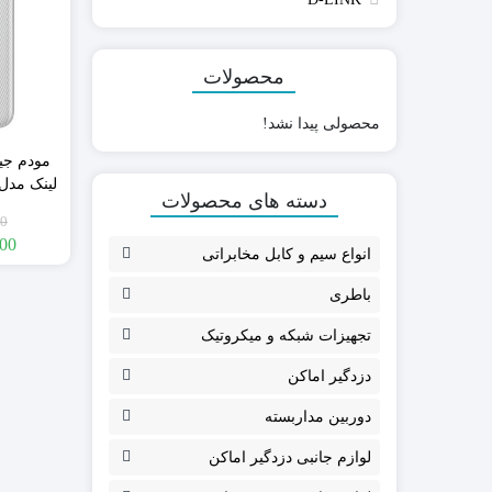
محصولات
GMK
بلوتوثی (Bluetooth
محصولی پیدا نشد!
پارادوکس PARADOX
کدلرن ( Code learning)
پایرونیکس PAYRONIX
هاپینگ (Hopping code)
سایلکس SILEX
دسته های محصولات
گارانت
فایروال FIREWALL
00
کلاسیک CLASSIC
000
انواع سیم و کابل مخابراتی
گپ GAP
مکسرون MAXRON
باطری
تجهیزات شبکه و میکروتیک
دزدگیر اماکن
دوربین مداربسته
مودم سیمکارتی
روتر و اکسس پوینت
لوازم جانبی دزدگیر اماکن