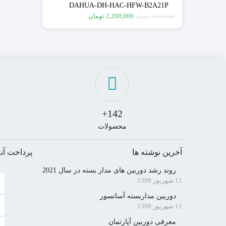
DAHUA-DH-HAC-HFW-B2A21P
گارانتی اصلی دوساله
2,200,000
تومان
3,500,000
تومان
142+
محصولات
آخرین نوشته ها
پرداخت آنل
روند رشد دوربین های مدار بسته در سال 2021
11 شهریور 1398
دوربین مداربسته آسانسور
11 شهریور 1398
معرفی دوربین آپارتمان