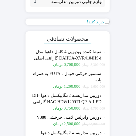
لوازم جانبی دوربین مداربسته
محصولات تصادفی
ضبط کننده ویدیویی 4 کانال داهوا مدل
DAHUA-XVR4104HS-i گارانتی اصلی
دوساله
6,700,000
تومان
8,300,000
تومان
سنسور حرکتی فوتال FUTAL به همراه
پایه
1,200,000
تومان
1,600,000
تومان
دوربین مداربسته 2مگاپیکسل داهوا DH-
HAC-HDW1209TLQP-A-LED گارانتی
اصلی دوساله
3,750,000
تومان
4,700,000
تومان
دوربین وایرلس لامپی چرخشی V380
2,500,000
تومان
3,000,000
تومان
دوربین مداربسته 2مگاپیکسل داهوا