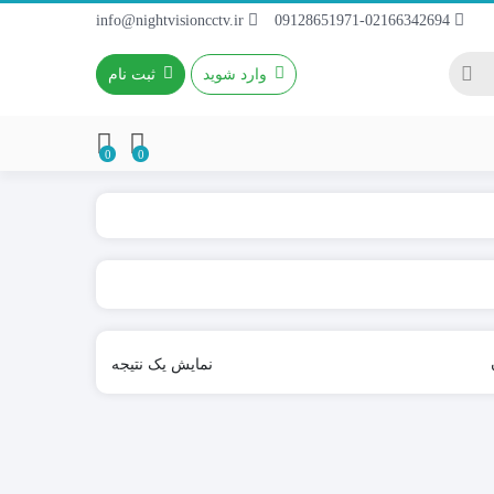
info@nightvisioncctv.ir
09128651971-02166342694
وارد شوید
ثبت نام
0
0
باطری 4~9A / 12V
باطری ریموتی
باطری کتابی
نمایش یک نتیجه