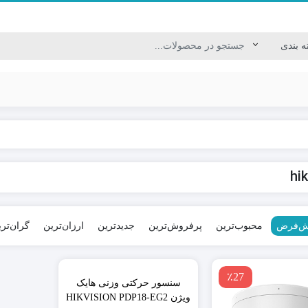
کابل USB/HDMI/VGA
hi
کابل برق / سیم نایلونی
کابل ترکیبی / کابل شبکه
کابل مخابراتی
ش‌فرض
محبوب‌ترین
پرفروش‌ترین
جدیدترین
ارزان‌ترین
گران‌تر
٪18
٪27
سنسور حرکتی وزنی هایک
ویژن HIKVISION PDP18-EG2