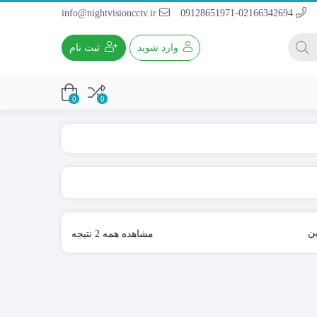
info@nightvisioncctv.ir
09128651971-02166342694
وارد شوید
ثبت نام
0
0
باطری 4~9A / 12V
باطری ریموتی
باطری کتابی
ین
مشاهده همه 2 نتیجه