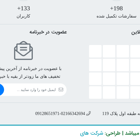
133+
198+
سفارشات تکمیل شده
کاربران
لاین
عضویت در خبرنامه
با عضویت در خبرنامه از آخرین پیشن
تخفیف های ما زودتر از بقیه با خب
بقه اول پلاک 119
09128651971-02166342694
میباشد | طراحی:
شرکت های