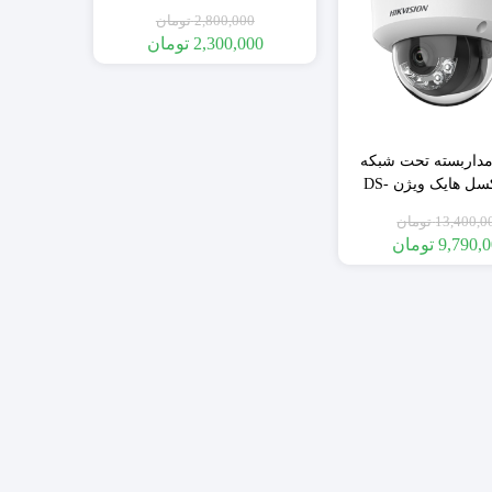
گارانتی اصلی پارس ارتباط به
2,800,000
تومان
همراه پایه 360
2,300,000
تومان
)
تجهیزات بیسیم
تجهیزات سیمی
سنسور های بیسیم
مداربسته تحت شبکه
سنسور های سیمی
4مگاپیکسل هایک ویژن DS-
2CD1143G2-LIU گارانتی اصلی
13,400,0
تومان
آونگ
9,790,
تومان