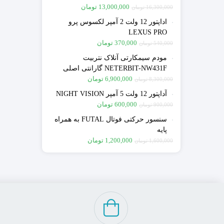
13,000,000
تومان
16,300,000
تومان
اداپتور 12 ولت 2 آمپر لکسوس پرو
LEXUS PRO
370,000
تومان
540,000
تومان
مودم سیمکارتی آنلاک نتربیت
NETERBIT-NW431F گارانتی اصلی
آونگ
6,900,000
تومان
8,300,000
تومان
آداپتور 12 ولت 5 آمپر NIGHT VISION
600,000
تومان
900,000
تومان
سنسور حرکتی فوتال FUTAL به همراه
پایه
1,200,000
تومان
1,600,000
تومان