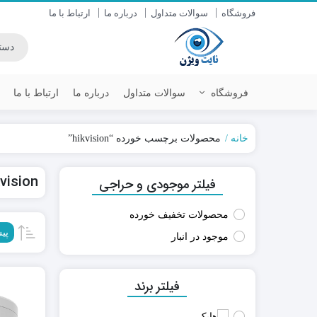
فروشگاه
سوالات متداول
درباره ما
ارتباط با ما
فروشگاه
سوالات متداول
درباره ما
ارتباط با ما
خانه
محصولات برچسب خورده “hikvision”
داهوا DAHUA
سنس (SENS)
kvision
فیلتر موجودی و حراجی
یونی ویو UNV
سایان (SAYAN)
هایک ویژن HIKVISION
زیتکس (ZITEX)
محصولات تخفیف خورده
آیمو IMOU
پی
موجود در انبار
دستگاه DVR / NVR
دوربین های AHD-IP
دوربین وای فای-سیمکارتی
فیلتر برند