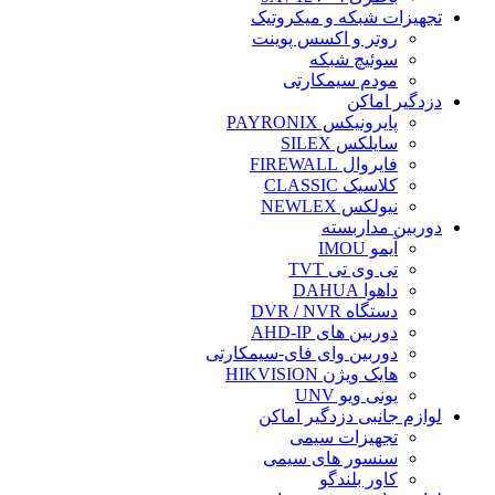
تجهیزات شبکه و میکروتیک
روتر و اکسس پوینت
سوئیچ شبکه
مودم سیمکارتی
دزدگیر اماکن
پایرونیکس PAYRONIX
سایلکس SILEX
فایروال FIREWALL
کلاسیک CLASSIC
نیولکس NEWLEX
دوربین مداربسته
آیمو IMOU
تی وی تی TVT
داهوا DAHUA
دستگاه DVR / NVR
دوربین های AHD-IP
دوربین وای فای-سیمکارتی
هایک ویژن HIKVISION
یونی ویو UNV
لوازم جانبی دزدگیر اماکن
تجهیزات سیمی
سنسور های سیمی
کاور بلندگو