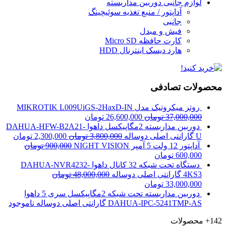
لوازم جانبی دوربین مداربسته
آداپتور / منبع تغذیه سوئیچینگ
جانبی
فیش و مبدل
کارت حافظه Micro SD
هارد دیسک اینترنال HDD
محصولات تصادفی
روتر میکروتیک مدل MIKROTIK L009UiGS-2HaxD-IN
37,000,000
تومان
26,600,000
تومان
دوربین مداربسته 2مگاپیکسل داهوا DAHUA-HFW-B2A21-
U گارانتی اصلی دوساله
3,800,000
تومان
2,300,000
تومان
آداپتور 12 ولت 5 آمپر NIGHT VISION
900,000
تومان
600,000
تومان
دستگاه تحت شبکه 32 کانال داهوا DAHUA-NVR4232-
4KS3 گارانتی اصلی دوساله
48,000,000
تومان
33,000,000
تومان
دوربین مداربسته تحت شبکه 2مگاپیکسل سری 5 داهوا
DAHUA-IPC-5241TMP-AS گارانتی اصلی دوساله
ناموجود
142+
محصولات