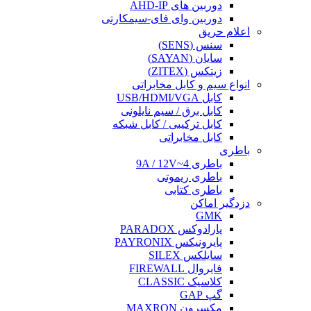
دوربین های AHD-IP
دوربین وای فای-سیمکارتی
اعلام حریق
سنس (SENS)
سایان (SAYAN)
زیتکس (ZITEX)
انواع سیم و کابل مخابراتی
کابل USB/HDMI/VGA
کابل برق / سیم نایلونی
کابل ترکیبی / کابل شبکه
کابل مخابراتی
باطری
باطری 4~9A / 12V
باطری ریموتی
باطری کتابی
دزدگیر اماکن
GMK
پارادوکس PARADOX
پایرونیکس PAYRONIX
سایلکس SILEX
فایروال FIREWALL
کلاسیک CLASSIC
گپ GAP
مکسرون MAXRON