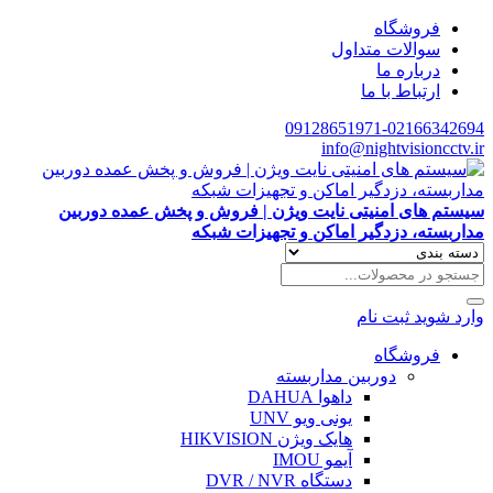
فروشگاه
سوالات متداول
درباره ما
ارتباط با ما
09128651971-02166342694
info@nightvisioncctv.ir
سیستم های امنیتی نایت ویژن | فروش و پخش عمده دوربین
مداربسته، دزدگیر اماکن و تجهیزات شبکه
وارد شوید
ثبت نام
فروشگاه
دوربین مداربسته
داهوا DAHUA
یونی ویو UNV
هایک ویژن HIKVISION
آیمو IMOU
دستگاه DVR / NVR