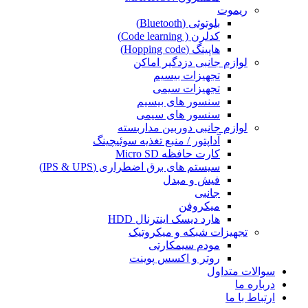
ریموت
بلوتوثی (Bluetooth)
کدلرن ( Code learning)
هاپینگ (Hopping code)
لوازم جانبی دزدگیر اماکن
تجهیزات بیسیم
تجهیزات سیمی
سنسور های بیسیم
سنسور های سیمی
لوازم جانبی دوربین مداربسته
آداپتور / منبع تغذیه سوئیچینگ
کارت حافظه Micro SD
سیستم های برق اضطراری (IPS & UPS)
فیش و مبدل
جانبی
میکروفن
هارد دیسک اینترنال HDD
تجهیزات شبکه و میکروتیک
مودم سیمکارتی
روتر و اکسس پوینت
سوالات متداول
درباره ما
ارتباط با ما