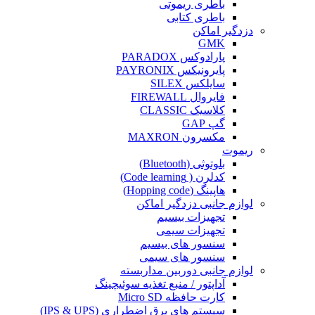
باطری ریموتی
باطری کتابی
دزدگیر اماکن
GMK
پارادوکس PARADOX
پایرونیکس PAYRONIX
سایلکس SILEX
فایروال FIREWALL
کلاسیک CLASSIC
گپ GAP
مکسرون MAXRON
ریموت
بلوتوثی (Bluetooth)
کدلرن ( Code learning)
هاپینگ (Hopping code)
لوازم جانبی دزدگیر اماکن
تجهیزات بیسیم
تجهیزات سیمی
سنسور های بیسیم
سنسور های سیمی
لوازم جانبی دوربین مداربسته
آداپتور / منبع تغذیه سوئیچینگ
کارت حافظه Micro SD
سیستم های برق اضطراری (IPS & UPS)