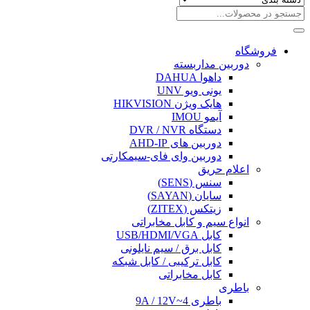
فروشگاه
دوربین مداربسته
داهوا DAHUA
یونی ویو UNV
هایک ویژن HIKVISION
آیمو IMOU
دستگاه DVR / NVR
دوربین های AHD-IP
دوربین وای فای-سیمکارتی
اعلام حریق
سنس (SENS)
سایان (SAYAN)
زیتکس (ZITEX)
انواع سیم و کابل مخابراتی
کابل USB/HDMI/VGA
کابل برق / سیم نایلونی
کابل ترکیبی / کابل شبکه
کابل مخابراتی
باطری
باطری 4~9A / 12V