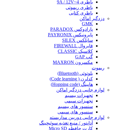
باطری 4~9A / 12V
باطری ریموتی
باطری کتابی
دزدگیر اماکن
GMK
پارادوکس PARADOX
پایرونیکس PAYRONIX
سایلکس SILEX
فایروال FIREWALL
کلاسیک CLASSIC
گپ GAP
مکسرون MAXRON
ریموت
بلوتوثی (Bluetooth)
کدلرن ( Code learning)
هاپینگ (Hopping code)
لوازم جانبی دزدگیر اماکن
تجهیزات بیسیم
تجهیزات سیمی
سنسور های بیسیم
سنسور های سیمی
لوازم جانبی دوربین مداربسته
آداپتور / منبع تغذیه سوئیچینگ
کارت حافظه Micro SD