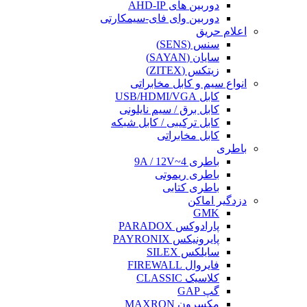
دوربین های AHD-IP
دوربین وای فای-سیمکارتی
اعلام حریق
سنس (SENS)
سایان (SAYAN)
زیتکس (ZITEX)
انواع سیم و کابل مخابراتی
کابل USB/HDMI/VGA
کابل برق / سیم نایلونی
کابل ترکیبی / کابل شبکه
کابل مخابراتی
باطری
باطری 4~9A / 12V
باطری ریموتی
باطری کتابی
دزدگیر اماکن
GMK
پارادوکس PARADOX
پایرونیکس PAYRONIX
سایلکس SILEX
فایروال FIREWALL
کلاسیک CLASSIC
گپ GAP
مکسرون MAXRON