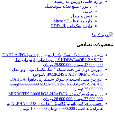
لوازم جانبی دوربین مداربسته
آداپتور / منبع تغذیه سوئیچینگ
جانبی
فیش و مبدل
کارت حافظه Micro SD
هارد دیسک اینترنال HDD
محصولات تصادفی
دوربین تحت شبکه 4مگاپیکسل موتورایز داهوا DAHUA IPC-
HDBW3449R1-ZAS-PV گارانتی اصلی پارس ارتباط
43,000,000
تومان
29,900,000
تومان
دوربین دوال لنز تحت شبکه 4 مگاپیکسل یونی ویو مدل
IPC2K24SE-ADF40KMC-WL-I0
ناموجود
دوربین مینی اسپیددام سولار سیمکارتی داهوا DAHUA-
SD2A400HB-GN-AGQ-PV-SP-EAU
56,000,000
تومان
35,000,000
تومان
روتر میکروتیک مدل MIKROTIK L009UiGS-2HaxD-IN
37,000,000
تومان
26,600,000
تومان
چشمی حرکتی باسیم کلاسیک آلفا مدل ALPHA PLUS به
همراه پایه اصلی
2,000,000
تومان
1,750,000
تومان