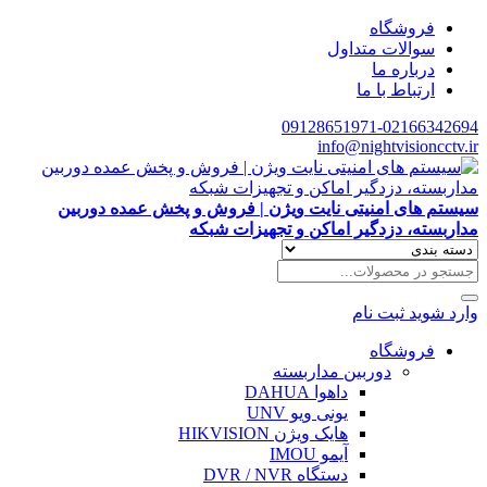
فروشگاه
سوالات متداول
درباره ما
ارتباط با ما
09128651971-02166342694
info@nightvisioncctv.ir
سیستم های امنیتی نایت ویژن | فروش و پخش عمده دوربین
مداربسته، دزدگیر اماکن و تجهیزات شبکه
وارد شوید
ثبت نام
فروشگاه
دوربین مداربسته
داهوا DAHUA
یونی ویو UNV
هایک ویژن HIKVISION
آیمو IMOU
دستگاه DVR / NVR