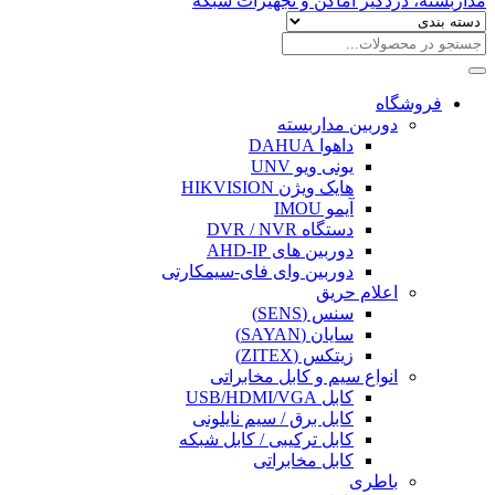
فروشگاه
دوربین مداربسته
داهوا DAHUA
یونی ویو UNV
هایک ویژن HIKVISION
آیمو IMOU
دستگاه DVR / NVR
دوربین های AHD-IP
دوربین وای فای-سیمکارتی
اعلام حریق
سنس (SENS)
سایان (SAYAN)
زیتکس (ZITEX)
انواع سیم و کابل مخابراتی
کابل USB/HDMI/VGA
کابل برق / سیم نایلونی
کابل ترکیبی / کابل شبکه
کابل مخابراتی
باطری