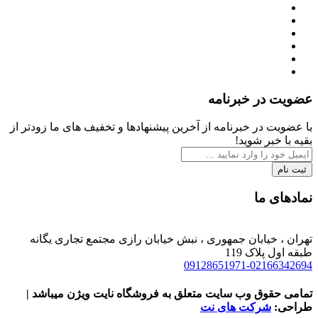
عضویت در خبرنامه
با عضویت در خبرنامه از آخرین پیشنهادها و تخفیف های ما زودتر از
بقیه با خبر شوید!
ثبت نام
نمادهای ما
تهران ، خیابان جمهوری ، نبش خیابان رازی مجتمع تجاری یگانه
طبقه اول پلاک 119
09128651971-02166342694
تمامی حقوق وب سایت متعلق به فروشگاه نایت ویژن میباشد |
طراحی:
شرکت های نت