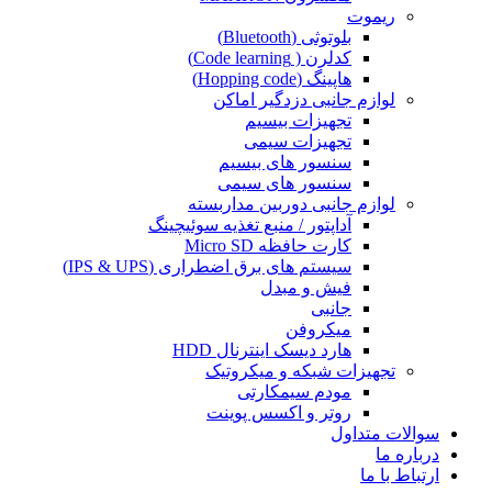
ریموت
بلوتوثی (Bluetooth)
کدلرن ( Code learning)
هاپینگ (Hopping code)
لوازم جانبی دزدگیر اماکن
تجهیزات بیسیم
تجهیزات سیمی
سنسور های بیسیم
سنسور های سیمی
لوازم جانبی دوربین مداربسته
آداپتور / منبع تغذیه سوئیچینگ
کارت حافظه Micro SD
سیستم های برق اضطراری (IPS & UPS)
فیش و مبدل
جانبی
میکروفن
هارد دیسک اینترنال HDD
تجهیزات شبکه و میکروتیک
مودم سیمکارتی
روتر و اکسس پوینت
سوالات متداول
درباره ما
ارتباط با ما