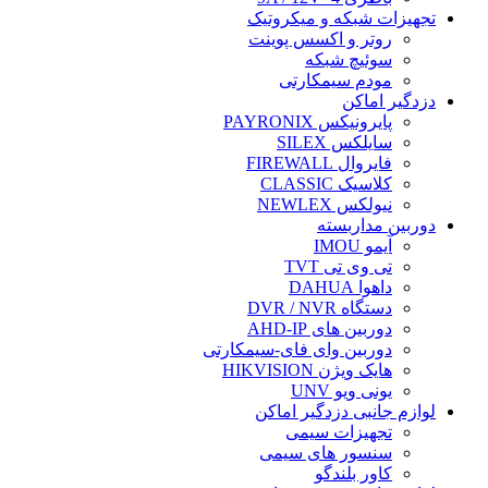
تجهیزات شبکه و میکروتیک
روتر و اکسس پوینت
سوئیچ شبکه
مودم سیمکارتی
دزدگیر اماکن
پایرونیکس PAYRONIX
سایلکس SILEX
فایروال FIREWALL
کلاسیک CLASSIC
نیولکس NEWLEX
دوربین مداربسته
آیمو IMOU
تی وی تی TVT
داهوا DAHUA
دستگاه DVR / NVR
دوربین های AHD-IP
دوربین وای فای-سیمکارتی
هایک ویژن HIKVISION
یونی ویو UNV
لوازم جانبی دزدگیر اماکن
تجهیزات سیمی
سنسور های سیمی
کاور بلندگو