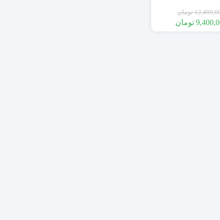
P5AS-PV گارانتی اصلی پارس
12,400,0
تومان
ارتباط
9,400,
تومان
)
تجهیزات بیسیم
تجهیزات سیمی
سنسور های بیسیم
سنسور های سیمی