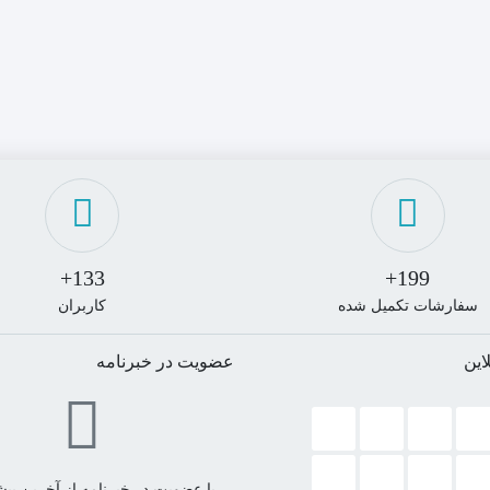
133+
199+
سفارشات تکمیل شده
کاربران
این
عضویت در خبرنامه
با عضویت در خبرنامه از آخرین پیشن