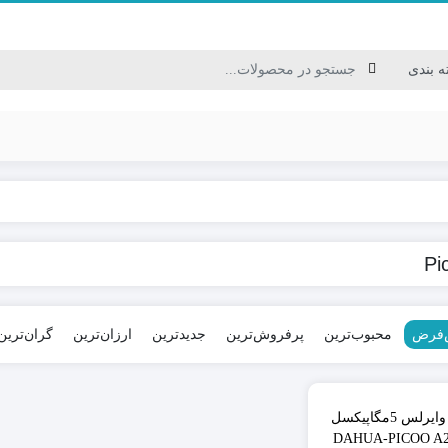
کابل USB/HDMI/VGA
Pi
کابل برق / سیم نایلونی
کابل ترکیبی / کابل شبکه
کابل مخابراتی
‌فرض
محبوب‌ترین
پرفروش‌ترین
جدیدترین
ارزان‌ترین
گران‌ترین
٪24
دوربین وایرلس 5مگاپیکسل
هوا DAHUA-PICOO A2-