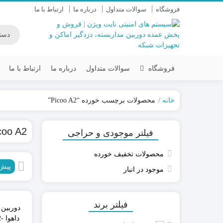
فروشگاه
سوالات متداول
درباره ما
ارتباط با ما
فروشگاه
سوالات متداول
درباره ما
ارتباط با ما
خانه
محصولات برچسب خورده “Picoo A2”
داهوا DAHUA
سنس (SENS)
coo A2
فیلتر موجودی و حراجی
یونی ویو UNV
سایان (SAYAN)
هایک ویژن HIKVISION
زیتکس (ZITEX)
محصولات تخفیف خورده
آیمو IMOU
پیش
موجود در انبار
دستگاه DVR / NVR
دوربین های AHD-IP
دوربین وای فای-سیمکارتی
فیلتر برند
دا