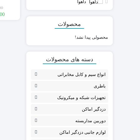
داهوا
00
000
محصولات
GMK
بلوتوثی (Bluetooth
محصولی پیدا نشد!
پارادوکس PARADOX
کدلرن ( Code learning)
پایرونیکس PAYRONIX
هاپینگ (Hopping code)
سایلکس SILEX
دسته های محصولات
فایروال FIREWALL
کلاسیک CLASSIC
انواع سیم و کابل مخابراتی
گپ GAP
مکسرون MAXRON
باطری
تجهیزات شبکه و میکروتیک
دزدگیر اماکن
دوربین مداربسته
مودم سیمکارتی
روتر و اکسس پوینت
لوازم جانبی دزدگیر اماکن