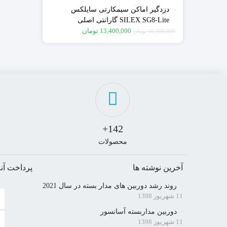
دزدگیر اماکن سیمکارتی سایلکس
SILEX SG8-Lite گارانتی اصلی
سایلکس
13,400,000
تومان
16,400,000
تومان
142+
محصولات
آخرین نوشته ها
پرداخت آنل
روند رشد دوربین های مدار بسته در سال 2021
11 شهریور 1398
دوربین مداربسته آسانسور
11 شهریور 1398