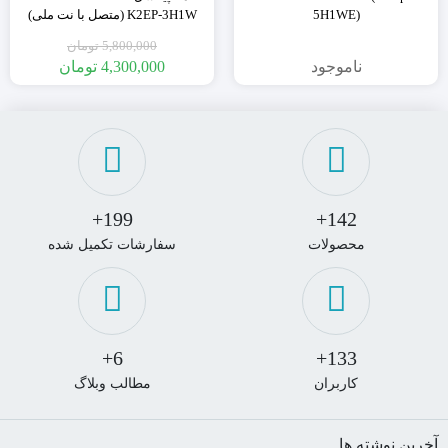
5H1WE)
K2EP-3H1W (متصل با نت ملی)
5,800,000
تومان
ناموجود
4,300,000
تومان
199+
142+
محصولات
سفارشات تکمیل شده
6+
133+
کاربران
مطالب وبلاگ
آخرین نوشته ها