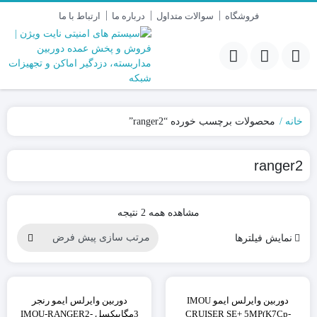
فروشگاه
سوالات متداول
درباره ما
ارتباط با ما
خانه
محصولات برچسب خورده “ranger2”
ranger2
مشاهده همه 2 نتیجه
نمایش فیلترها
٪26
دوربین وایرلس ایمو IMOU
دوربین وایرلس ایمو رنجر
CRUISER SE+ 5MP(K7Cp-
3مگاپیکسل IMOU-RANGER2-