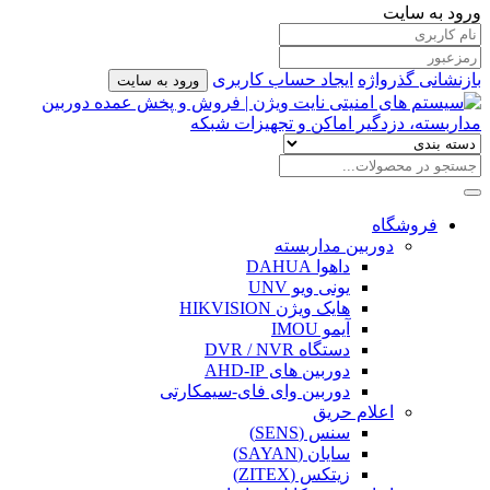
ورود به سایت
بازنشانی گذرواژه
ایجاد حساب کاربری
ورود به سایت
فروشگاه
دوربین مداربسته
داهوا DAHUA
یونی ویو UNV
هایک ویژن HIKVISION
آیمو IMOU
دستگاه DVR / NVR
دوربین های AHD-IP
دوربین وای فای-سیمکارتی
اعلام حریق
سنس (SENS)
سایان (SAYAN)
زیتکس (ZITEX)