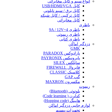
انواع سیم و کابل مخابراتی
کابل USB/HDMI/VGA
کابل برق / سیم نایلونی
کابل ترکیبی / کابل شبکه
کابل مخابراتی
باطری
باطری 4~9A / 12V
باطری ریموتی
باطری کتابی
دزدگیر اماکن
GMK
پارادوکس PARADOX
پایرونیکس PAYRONIX
سایلکس SILEX
فایروال FIREWALL
کلاسیک CLASSIC
گپ GAP
مکسرون MAXRON
ریموت
بلوتوثی (Bluetooth)
کدلرن ( Code learning)
هاپینگ (Hopping code)
لوازم جانبی دزدگیر اماکن
تجهیزات بیسیم