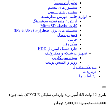
تجهیزات سیمی
سنسور های بیسیم
سنسور های سیمی
لوازم جانبی دوربین مداربسته
آداپتور / منبع تغذیه سوئیچینگ
کارت حافظه Micro SD
سیستم های برق اضطراری (IPS & UPS)
فیش و مبدل
جانبی
میکروفن
هارد دیسک اینترنال HDD
تجهیزات شبکه و میکروتیک
مودم سیمکارتی
روتر و اکسس پوینت
سوالات متداول
درباره ما
ارتباط با ما
باتری 12 ولت 4.5 آمپر برند وارداتی سایکل CYCLE(تایلند-چین)
2,800,000
تومان
2,400,000
تومان