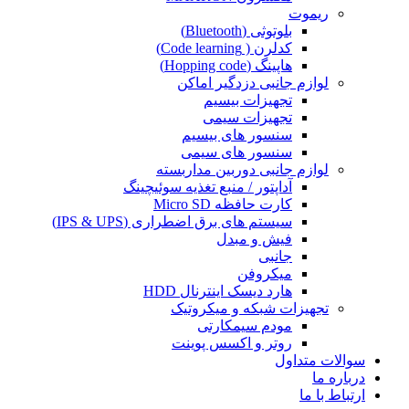
ریموت
بلوتوثی (Bluetooth)
کدلرن ( Code learning)
هاپینگ (Hopping code)
لوازم جانبی دزدگیر اماکن
تجهیزات بیسیم
تجهیزات سیمی
سنسور های بیسیم
سنسور های سیمی
لوازم جانبی دوربین مداربسته
آداپتور / منبع تغذیه سوئیچینگ
کارت حافظه Micro SD
سیستم های برق اضطراری (IPS & UPS)
فیش و مبدل
جانبی
میکروفن
هارد دیسک اینترنال HDD
تجهیزات شبکه و میکروتیک
مودم سیمکارتی
روتر و اکسس پوینت
سوالات متداول
درباره ما
ارتباط با ما