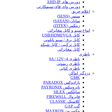
دوربین های AHD-IP
دوربین وای فای-سیمکارتی
اعلام حریق
سنس (SENS)
سایان (SAYAN)
زیتکس (ZITEX)
انواع سیم و کابل مخابراتی
کابل USB/HDMI/VGA
کابل برق / سیم نایلونی
کابل ترکیبی / کابل شبکه
کابل مخابراتی
باطری
باطری 4~9A / 12V
باطری ریموتی
باطری کتابی
دزدگیر اماکن
GMK
پارادوکس PARADOX
پایرونیکس PAYRONIX
سایلکس SILEX
فایروال FIREWALL
کلاسیک CLASSIC
گپ GAP
مکسرون MAXRON