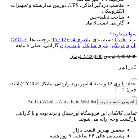
مناسب دزدگیر اماکن، UPS، دوربین مداربسته و تجهیزات
الکترونیکی
ساخت تایلند-چین
گارانتی اصلی 6 ماه
سوالی دارید؟
برند:
Cycle
دسته بندی:
باطری 4~9A / 12V
برچسب‌ها:
CYCLE
,
باتری دزدگیر
,
باتری سایکل
,
نایت ویژن
گارانتی:
اصلی 6 ماهه
2,800,000
تومان
2,400,000
تومان
3 در انبار
تعداد: باتری 12 ولت 4.5 آمپر برند وارداتی سایکل CYCLE(تایلند-
چین)
Add to Wishlist
Already in Wishlist
افزودن به سبد خرید
تمامی کالاهای این فروشگاه اورجینال و برند بوده و با گارانتی
بازگشت وجه ارائه می شوند.
تضمین بهترین قیمت بازار
پشتیبانی عالی ۲۴ ساعته، ۷ روز هفته