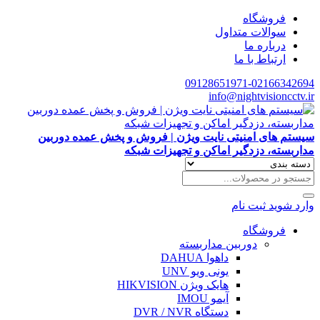
فروشگاه
سوالات متداول
درباره ما
ارتباط با ما
09128651971-02166342694
info@nightvisioncctv.ir
سیستم های امنیتی نایت ویژن | فروش و پخش عمده دوربین
مداربسته، دزدگیر اماکن و تجهیزات شبکه
وارد شوید
ثبت نام
فروشگاه
دوربین مداربسته
داهوا DAHUA
یونی ویو UNV
هایک ویژن HIKVISION
آیمو IMOU
دستگاه DVR / NVR