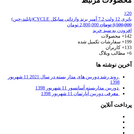
محصولات مرتبط
٪20
باتری 12 ولت 7.2 آمپر برند وارداتی سایکل CYCLE(تایلند-چین)
3,500,000
تومان
2,800,000
تومان
افزودن به سبد خرید
142+
محصولات
199+
سفارشات تکمیل شده
133+
کاربران
6+
مطالب وبلاگ
آخرین نوشته ها
روند رشد دوربین های مدار بسته در سال 2021
11 شهریور
1398
دوربین مداربسته آسانسور
11 شهریور 1398
معرفی دوربین آپارتمان
11 شهریور 1398
پرداخت آنلاین