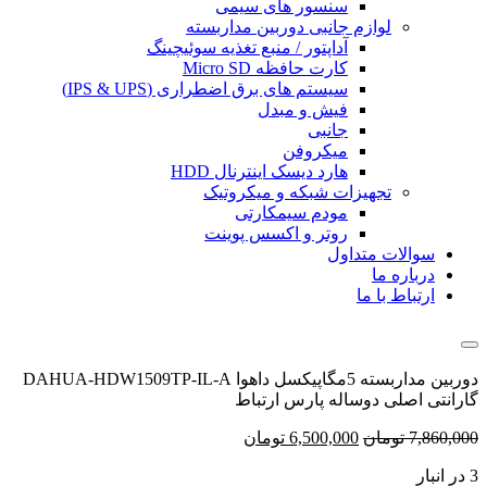
سنسور های سیمی
لوازم جانبی دوربین مداربسته
آداپتور / منبع تغذیه سوئیچینگ
کارت حافظه Micro SD
سیستم های برق اضطراری (IPS & UPS)
فیش و مبدل
جانبی
میکروفن
هارد دیسک اینترنال HDD
تجهیزات شبکه و میکروتیک
مودم سیمکارتی
روتر و اکسس پوینت
سوالات متداول
درباره ما
ارتباط با ما
دوربین مداربسته 5مگاپیکسل داهوا DAHUA-HDW1509TP-IL-A
گارانتی اصلی دوساله پارس ارتباط
7,860,000
تومان
6,500,000
تومان
3 در انبار