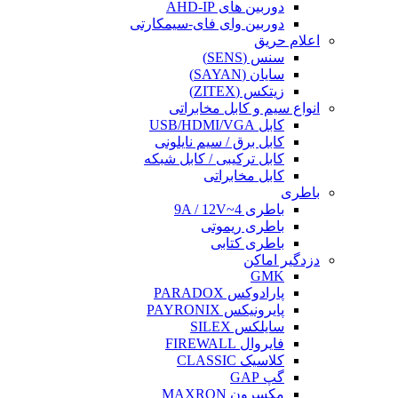
دوربین های AHD-IP
دوربین وای فای-سیمکارتی
اعلام حریق
سنس (SENS)
سایان (SAYAN)
زیتکس (ZITEX)
انواع سیم و کابل مخابراتی
کابل USB/HDMI/VGA
کابل برق / سیم نایلونی
کابل ترکیبی / کابل شبکه
کابل مخابراتی
باطری
باطری 4~9A / 12V
باطری ریموتی
باطری کتابی
دزدگیر اماکن
GMK
پارادوکس PARADOX
پایرونیکس PAYRONIX
سایلکس SILEX
فایروال FIREWALL
کلاسیک CLASSIC
گپ GAP
مکسرون MAXRON