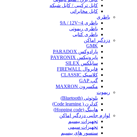
کابل ترکیبی / کابل شبکه
کابل مخابراتی
باطری
باطری 4~9A / 12V
باطری ریموتی
باطری کتابی
دزدگیر اماکن
GMK
پارادوکس PARADOX
پایرونیکس PAYRONIX
سایلکس SILEX
فایروال FIREWALL
کلاسیک CLASSIC
گپ GAP
مکسرون MAXRON
ریموت
بلوتوثی (Bluetooth)
کدلرن ( Code learning)
هاپینگ (Hopping code)
لوازم جانبی دزدگیر اماکن
تجهیزات بیسیم
تجهیزات سیمی
سنسور های بیسیم