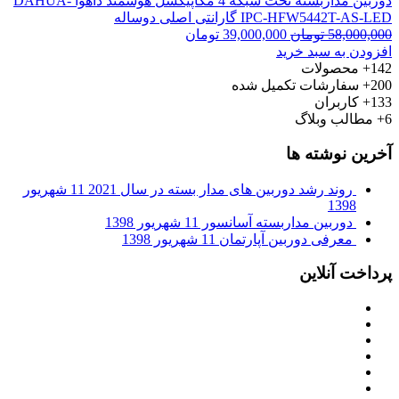
دوربین مداربسته تحت شبکه 4 مگاپیکسل هوشمند داهوا DAHUA-
IPC-HFW5442T-AS-LED گارانتی اصلی دوساله
58,000,000
تومان
39,000,000
تومان
افزودن به سبد خرید
142+
محصولات
200+
سفارشات تکمیل شده
133+
کاربران
6+
مطالب وبلاگ
آخرین نوشته ها
روند رشد دوربین های مدار بسته در سال 2021
11 شهریور
1398
دوربین مداربسته آسانسور
11 شهریور 1398
معرفی دوربین آپارتمان
11 شهریور 1398
پرداخت آنلاین