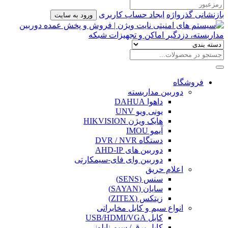
بازنشانی گذرواژه
ایجاد حساب کاربری
ورود به سایت
فروشگاه
دوربین مداربسته
داهوا DAHUA
یونی ویو UNV
هایک ویژن HIKVISION
آیمو IMOU
دستگاه DVR / NVR
دوربین های AHD-IP
دوربین وای فای-سیمکارتی
اعلام حریق
سنس (SENS)
سایان (SAYAN)
زیتکس (ZITEX)
انواع سیم و کابل مخابراتی
کابل USB/HDMI/VGA
کابل برق / سیم نایلونی