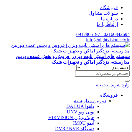
فروشگاه
سوالات متداول
درباره ما
ارتباط با ما
09128651971-02166342694
info@nightvisioncctv.ir
سیستم های امنیتی نایت ویژن | فروش و پخش عمده دوربین
مداربسته، دزدگیر اماکن و تجهیزات شبکه
وارد شوید
ثبت نام
فروشگاه
دوربین مداربسته
داهوا DAHUA
یونی ویو UNV
هایک ویژن HIKVISION
آیمو IMOU
دستگاه DVR / NVR