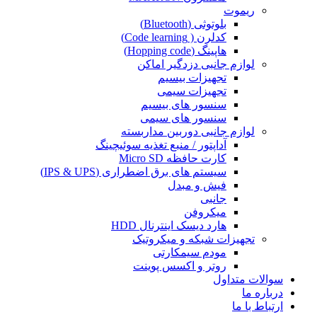
ریموت
بلوتوثی (Bluetooth)
کدلرن ( Code learning)
هاپینگ (Hopping code)
لوازم جانبی دزدگیر اماکن
تجهیزات بیسیم
تجهیزات سیمی
سنسور های بیسیم
سنسور های سیمی
لوازم جانبی دوربین مداربسته
آداپتور / منبع تغذیه سوئیچینگ
کارت حافظه Micro SD
سیستم های برق اضطراری (IPS & UPS)
فیش و مبدل
جانبی
میکروفن
هارد دیسک اینترنال HDD
تجهیزات شبکه و میکروتیک
مودم سیمکارتی
روتر و اکسس پوینت
سوالات متداول
درباره ما
ارتباط با ما