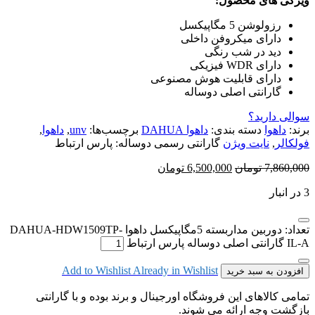
ویژگی های محصول:
رزولوشن 5 مگاپیکسل
دارای میکروفن داخلی
دید در شب رنگی
دارای WDR فیزیکی
دارای قابلیت هوش مصنوعی
گارانتی اصلی دوساله
سوالی دارید؟
برند:
داهوا
دسته بندی:
داهوا DAHUA
برچسب‌ها:
unv
,
داهوا
,
فولکالر
,
نایت ویژن
گارانتی رسمی دوساله:
پارس ارتباط
7,860,000
تومان
6,500,000
تومان
3 در انبار
تعداد: دوربین مداربسته 5مگاپیکسل داهوا DAHUA-HDW1509TP-
IL-A گارانتی اصلی دوساله پارس ارتباط
Add to Wishlist
Already in Wishlist
افزودن به سبد خرید
تمامی کالاهای این فروشگاه اورجینال و برند بوده و با گارانتی
بازگشت وجه ارائه می شوند.