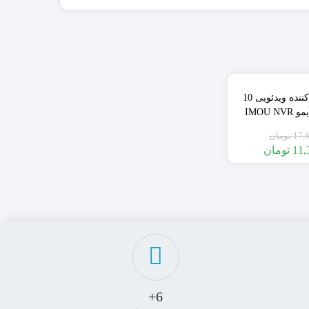
٪37
دستگاه ضبط کننده ویدئویی 10
کانال بیسیم آیمو IMOU NVR
N110W-8A0E گارانتی اصلی
17,
تومان
نوس
11,
تومان
6+