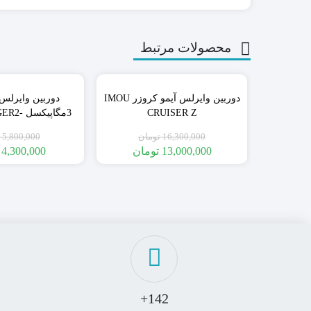
محصولات مرتبط
٪20
دوربین وایرلس آیمو کروزر IMOU
دوربین وایرلس 
CRUISER Z
3مگاپیک
K2EP-3H1W (متصل با نت ملی)
16,300,000
تومان
5,800,000
13,000,000
تومان
4,300,000
142+