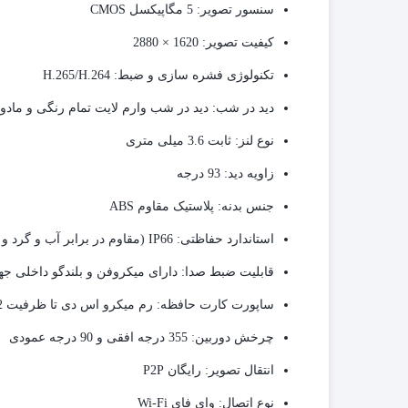
سنسور تصویر:
5 مگاپیکسل CMOS
کیفیت تصویر:
1620 × 2880
تکنولوژی فشره سازی و ضبط:
H.265/H.264
دید در شب:
دید در شب وارم لایت تمام رنگی و مادون قرمز
نوع لنز:
ثابت 3.6 میلی متری
زاویه دید:
93 درجه
جنس بدنه:
پلاستیک مقاوم ABS
استاندارد حفاظتی:
IP66
(مقاوم در برابر آب و گرد و 
قابلیت ضبط صدا:
دارای میکروفن و بلندگو داخلی ج
ساپورت کارت حافظه:
رم میکرو اس دی تا ظرفیت 512 گیگابایت
چرخش دوربین:
355 درجه افقی و 90 درجه عمودی
انتقال تصویر:
رایگان P2P
نوع اتصال:
وای فای Wi-Fi