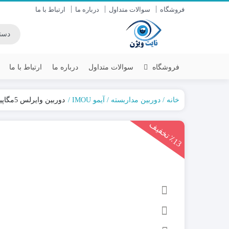
فروشگاه
سوالات متداول
درباره ما
ارتباط با ما
فروشگاه
سوالات متداول
درباره ما
ارتباط با ما
خانه
دوربین مداربسته
آیمو IMOU
دوربین وایرلس 5مگاپیکسل ایمو IMOU CRUISER SC
داهوا DAHUA
سنس (SENS)
1
3
ت
خ
ف
ی
یونی ویو UNV
سایان (SAYAN)
٪
ف
هایک ویژن HIKVISION
زیتکس (ZITEX)
آیمو IMOU
دستگاه DVR / NVR
دوربین های AHD-IP
دوربین وای فای-سیمکارتی