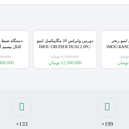
٪26
٪26
ایمو رنجر
دوربین وایرلس 10 مگاپیکسل ایمو
سل IMOU-RANGER2-
IMOU CRUISER DUAL2 IPC-
S7XEP-10M0WED گارانتی اصلی
تومان
17,000,000
تومان
800,000
18 ماهه
و
تومان
12,500,000
تومان
300,000
133+
199+