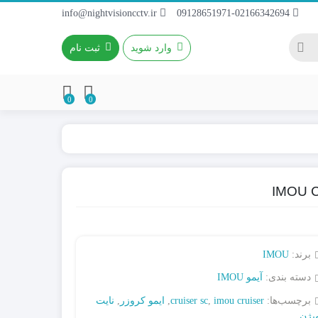
info@nightvisioncctv.ir
09128651971-02166342694
وارد شوید
ثبت نام
0
0
باطری 4~9A / 12V
باطری ریموتی
باطری کتابی
برند:
IMOU
دسته بندی:
آیمو IMOU
برچسب‌ها:
imou cruiser
,
cruiser sc
,
ایمو کروزر
,
نایت
یژن