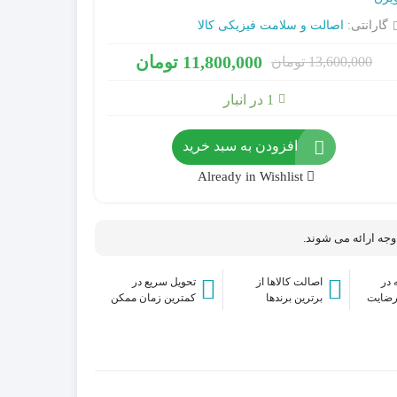
گارانتی:
اصالت و سلامت فیزیکی کالا
11,800,000
تومان
13,600,000
تومان
آداپتور / منبع تغذیه سوئیچینگ
1 در انبار
کارت حافظه Micro SD
سیستم های برق اضطراری (IPS & UPS)
افزودن به سبد خرید
فیش و مبدل
جانبی
Already in Wishlist
میکروفن
هارد دیسک اینترنال HDD
 وجه ارائه می شوند.
در
اصالت کالاها از
تحویل سریع در
رضایت
برترین برندها
کمترین زمان ممکن