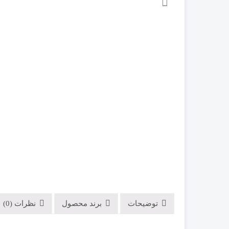
GMK
بلوتوثی (Bluetooth
پارادوکس PARADOX
کدلرن ( Code learning)
پایرونیکس PAYRONIX
هاپینگ (Hopping code)
سایلکس SILEX
فایروال FIREWALL
کلاسیک CLASSIC
گپ GAP
مکسرون MAXRON
مودم سیمکارتی
توضیحات
برند محصول
نظرات (0)
روتر و اکسس پوینت