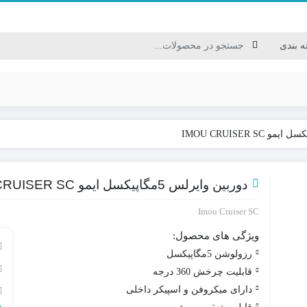
کابل USB/HDMI/VGA
کابل برق / سیم نایلونی
دوربین وایرلس 5مگاپیکسل ایمو IMOU CRUISER SC
کابل ترکیبی / کابل شبکه
Imou Cruiser SC
کابل مخابراتی
ویژگی های محصول:
رزولوشن 5مگاپیکسل
قابلیت چرخش 360 درجه
دارای میکروفن و اسپیکر داخلی
و