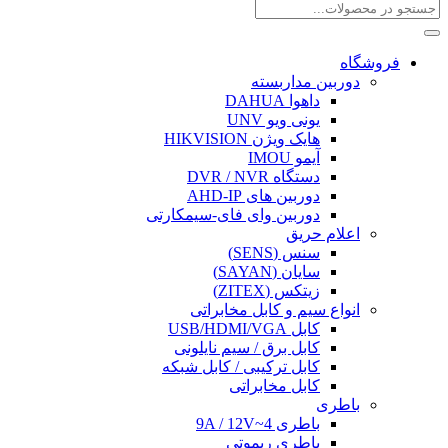
فروشگاه
دوربین مداربسته
داهوا DAHUA
یونی ویو UNV
هایک ویژن HIKVISION
آیمو IMOU
دستگاه DVR / NVR
دوربین های AHD-IP
دوربین وای فای-سیمکارتی
اعلام حریق
سنس (SENS)
سایان (SAYAN)
زیتکس (ZITEX)
انواع سیم و کابل مخابراتی
کابل USB/HDMI/VGA
کابل برق / سیم نایلونی
کابل ترکیبی / کابل شبکه
کابل مخابراتی
باطری
باطری 4~9A / 12V
باطری ریموتی