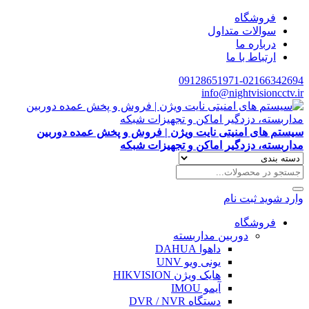
فروشگاه
سوالات متداول
درباره ما
ارتباط با ما
09128651971-02166342694
info@nightvisioncctv.ir
سیستم های امنیتی نایت ویژن | فروش و پخش عمده دوربین
مداربسته، دزدگیر اماکن و تجهیزات شبکه
وارد شوید
ثبت نام
فروشگاه
دوربین مداربسته
داهوا DAHUA
یونی ویو UNV
هایک ویژن HIKVISION
آیمو IMOU
دستگاه DVR / NVR