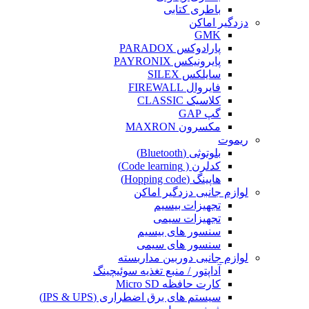
باطری کتابی
دزدگیر اماکن
GMK
پارادوکس PARADOX
پایرونیکس PAYRONIX
سایلکس SILEX
فایروال FIREWALL
کلاسیک CLASSIC
گپ GAP
مکسرون MAXRON
ریموت
بلوتوثی (Bluetooth)
کدلرن ( Code learning)
هاپینگ (Hopping code)
لوازم جانبی دزدگیر اماکن
تجهیزات بیسیم
تجهیزات سیمی
سنسور های بیسیم
سنسور های سیمی
لوازم جانبی دوربین مداربسته
آداپتور / منبع تغذیه سوئیچینگ
کارت حافظه Micro SD
سیستم های برق اضطراری (IPS & UPS)