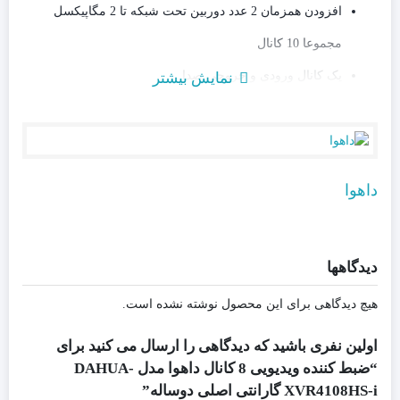
افزودن همزمان 2 عدد دوربین تحت شبکه تا 2 مگاپیکسل
مجموعا 10 کانال
یک کانال ورودی و خروجی صدا
نمایش بیشتر
نمایش بیشتر
دارای تکنولوژی WizSense
کدک فشرده سازی تصویر H265+
پشتیبانی از 10 عدد دوربین میکروفن دار
داهوا
ساپورت هارد دیسک تا ظرفیت 16 ترابایت
نرم افزار انتقال تصویر IOS/Android
دیدگاهها
نرم افزار تحت وب SMART PSS مخصوص لپتاپ و سرور
گارانتی اصلی دوساله
هیچ دیدگاهی برای این محصول نوشته نشده است.
اولین نفری باشید که دیدگاهی را ارسال می کنید برای
“ضبط کننده ویدیویی 8 کانال داهوا مدل DAHUA-
XVR4108HS-i گارانتی اصلی دوساله”