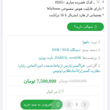
دارای کدک فشرده سازی +H265
دارای قابلیت هوش مصنوعی WizSense
پشتیبانی از هارد اینترنال تا 16 ترابایت
سوالی دارید؟
برند:
داهوا
دسته بندی:
دستگاه DVR / NVR
برچسب‌ها:
xvr4108
,
DAHUA
,
نایت ویژن
گارانتی:
فراگستر/پارس ارتباط/صنعت امن/الماس رایان/
نظارت گستر/زاتا/مادطلایی/ونوس
7,500,000
تومان
10,900,000
تومان
2 در انبار
تعداد:
افزودن به سبد خرید
ضبط