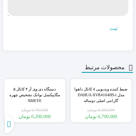
محصولات مرتبط
٪7
٪19
ضبط کننده ویدیویی 4 کانال داهوا
دستگاه دی وی آر ۴ کانال ۵
مدل DAHUA-XVR4104HS-i
مگاپیکسل نواتک تشخیص چهره
گارانتی اصلی دوساله
XMEYE
8,300,000
تومان
6,700,000
تومان
6,700,000
تومان
6,200,000
تومان