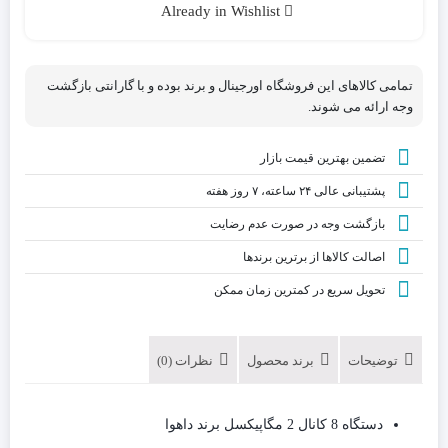
Already in Wishlist
کننده
ویدیویی
8
تمامی کالاهای این فروشگاه اورجینال و برند بوده و با گارانتی بازگشت
کانال
وجه ارائه می شوند.
داهوا
مدل
تضمین بهترین قیمت بازار
DAHUA-
XVR4108HS-
پشتیبانی عالی ۲۴ ساعته، ۷ روز هفته
i
بازگشت وجه در صورت عدم رضایت
گارانتی
اصلی
اصالت کالاها از برترین برندها
دوساله
تحویل سریع در کمترین زمان ممکن
توضیحات
برند محصول
نظرات (0)
دستگاه 8 کانال 2 مگاپیکسل برند داهوا