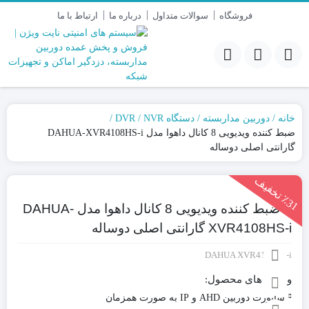
فروشگاه
سوالات متداول
درباره ما
ارتباط با ما
خانه
دوربین مداربسته
دستگاه DVR / NVR
ضبط کننده ویدیویی 8 کانال داهوا مدل DAHUA-XVR4108HS-i
گارانتی اصلی دوساله
3
1
ت
خ
ف
ی
٪
ف
ضبط کننده ویدیویی 8 کانال داهوا مدل DAHUA-
XVR4108HS-i گارانتی اصلی دوساله
DAHUA XVR4108HS-i
ویژگی های محصول:
ساپورت دوربین AHD و IP به صورت همزمان