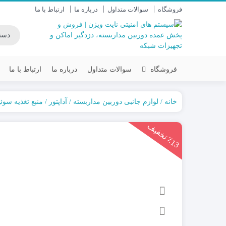
فروشگاه
سوالات متداول
درباره ما
ارتباط با ما
فروشگاه
سوالات متداول
درباره ما
ارتباط با ما
خانه
لوازم جانبی دوربین مداربسته
آداپتور / منبع تغذیه سوئ
داهوا DAHUA
سنس (SENS)
1
3
ت
خ
ف
ی
یونی ویو UNV
سایان (SAYAN)
٪
ف
هایک ویژن HIKVISION
زیتکس (ZITEX)
آیمو IMOU
دستگاه DVR / NVR
دوربین های AHD-IP
دوربین وای فای-سیمکارتی