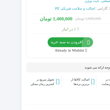
نعتی
,
نایت ویژن
گارانتی:
اصالت و سلامت فیزیکی کالا
1,400,000
تومان
1,600,000
تومان
آداپتور / منبع تغذیه سوئیچینگ
1 در انبار
کارت حافظه Micro SD
سیستم های برق اضطراری (IPS & UPS)
افزودن به سبد خرید
فیش و مبدل
جانبی
Already in Wishlist
میکروفن
هارد دیسک اینترنال HDD
 وجه ارائه می شوند.
در
اصالت کالاها از
تحویل سریع در
رضایت
برترین برندها
کمترین زمان ممکن