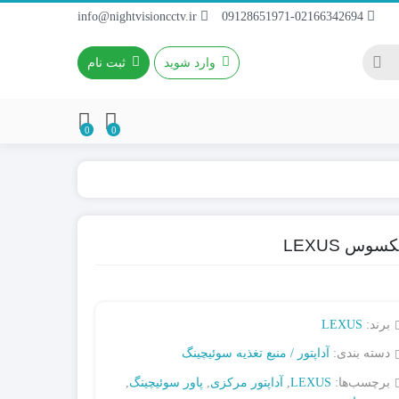
info@nightvisioncctv.ir
09128651971-02166342694
وارد شوید
ثبت نام
0
0
باطری 4~9A / 12V
باطری ریموتی
باطری کتابی
برند:
LEXUS
دسته بندی:
آداپتور / منبع تغذیه سوئیچینگ
برچسب‌ها:
LEXUS
,
آداپتور مرکزی
,
پاور سوئیچینگ
,