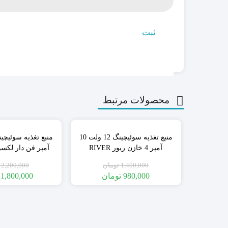
محصولات مرتبط
٪30
منبع تغذیه سوئیچینگ 12 ولت 10
آمپر 4 خازن ریور RIVER
آمپر فن دار لکسوس S
1,400,000
تومان
2,200,000
980,000
تومان
1,800,000