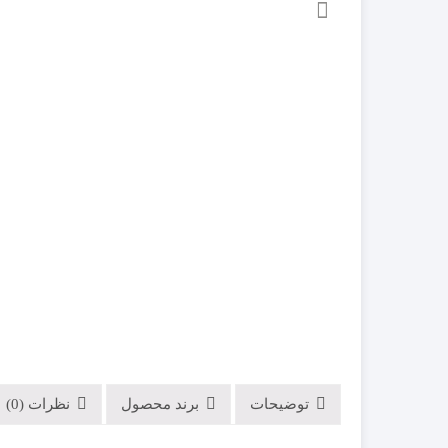
GMK
بلوتوثی (Bluetooth
پارادوکس PARADOX
کدلرن ( Code learning)
پایرونیکس PAYRONIX
هاپینگ (Hopping code)
سایلکس SILEX
فایروال FIREWALL
کلاسیک CLASSIC
گپ GAP
مکسرون MAXRON
مودم سیمکارتی
توضیحات
برند محصول
نظرات (0)
روتر و اکسس پوینت