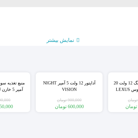
نمایش بیشتر
نمایش بیشتر
٪33
٪18
منبع تغذیه سوئیچینگ 12 ولت 20
آداپتور 12 ولت 5 آمپر NIGHT
LEXU
VISION
آمپر 5 خازن لکسوس LEXUS
تومان
900,000
تومان
00,000
تومان
600,000
تومان
50,000