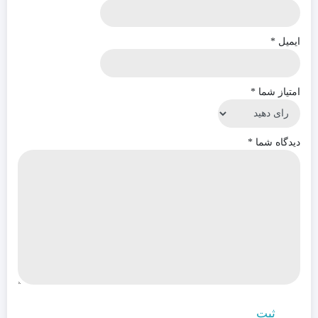
منبع تغذیه: آداپتور ۱۲ ولت ۱.۵ آمپر
ایمیل
*
باندهای قابل پشتیبانی: WCDMA: B۱/۵/۸ GSM:
امتیاز شما
*
۸۵۰/۹۰۰/۱۸۰۰/۱۹۰۰
گارانتی اصلی 36 ماهه الماس رایان ایرانیان
دیدگاه شما
*