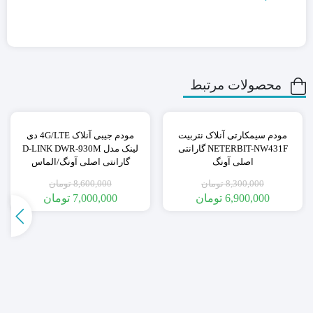
محصولات مرتبط
٪19
٪17
مودم سیمکارتی آنلاک نتربیت
مودم جیبی آنلاک 4G/LTE دی
NETERBIT-NW431F گارانتی
لینک مدل D-LINK DWR-930M
اصلی آونگ
گارانتی اصلی آونگ/الماس
8,300,000
تومان
8,600,000
تومان
6,900,000
تومان
7,000,000
تومان