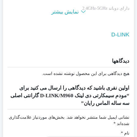
دارای دوباند 2.4GHz-5GHz
نمایش بیشتر
حداکثر کاربر قابل پشتیبانی: 32
D-LINK
پشتیبانی از تمامی سیمکارت ها
دیدگاهها
دارای یک پورت WAN و 4 پورت LAN همگی 10/100/1000
هیچ دیدگاهی برای این محصول نوشته نشده است.
سرعت انتقال داده‌ها: HT۲۰: up to ۱۴۴ Mbps, HT۴۰: up to ۳۰۰
اولین نفری باشید که دیدگاهی را ارسال می کنید برای
Mbps, VHT۸۰: up to ۸۶۷ Mbps
“مودم سیمکارتی دی لینک D-LINK/M960 گارانتی اصلی
سه ساله الماس رایان”
نوع آنتن:خارجی
نشانی ایمیل شما منتشر نخواهد شد.
بخش‌های موردنیاز علامت‌گذاری
کلیدها: Reset Button WPS Button PowerJack Power Switch
شده‌اند
*
نام
*
شبکه‌های قابل پشتیبانی: ۴G