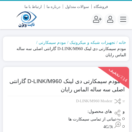
فروشگاه
سوالات متداول
درباره ما
ارتباط با ما
خانه
تجهیزات شبکه و میکروتیک
مودم سیمکارتی
مودم سیمکارتی دی لینک D-LINK/M960 گارانتی اصلی سه ساله
الماس رایان
1
4
ت
خ
ف
ی
٪
ف
مودم سیمکارتی دی لینک D-LINK/M960 گارانتی
اصلی سه ساله الماس رایان
D-LINK/M960 Modem Router
ویژگی های محصول:
پشتیبانی از تمامی سیمکارت ها
4G/3G/2G