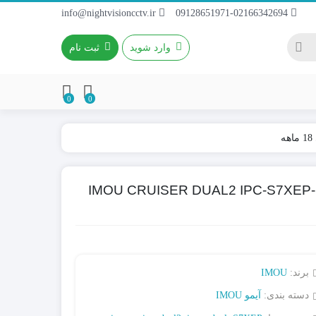
info@nightvisioncctv.ir
09128651971-02166342694
وارد شوید
ثبت نام
0
0
باطری 4~9A / 12V
باطری ریموتی
1 مگاپیکسل ایمو IMOU CRUISER DUAL2 IPC-S7XEP-10M0WED
باطری کتابی
برند:
IMOU
دسته بندی:
آیمو IMOU