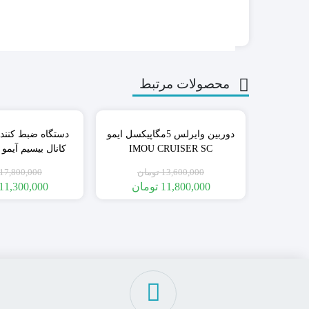
محصولات مرتبط
٪13
دوربین وایرلس 5مگاپیکسل ایمو
IMOU CRUISER SC
8A0E
13,600,000
تومان
17,800,000
ونوس
11,800,000
تومان
11,300,000