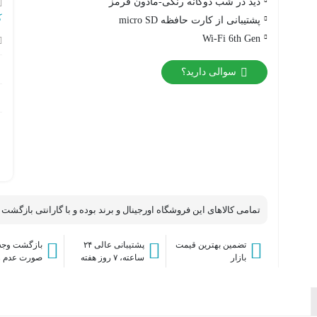
دید در شب دوگانه رنگی-مادون قرمز
ک
پشتیبانی از کارت حافظه micro SD
Wi-Fi 6th Gen
)
تجهیزات بیسیم
سوالی دارید؟
تجهیزات سیمی
سنسور های بیسیم
سنسور های سیمی
تمامی کالاهای این فروشگاه اورجینال و برند بوده و با گارانتی بازگشت
تضمین بهترین قیمت
پشتیبانی عالی ۲۴
بازگشت وجه 
بازار
ساعته، ۷ روز هفته
صورت عدم 