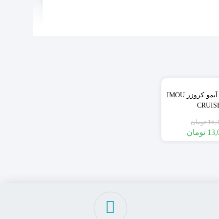
٪20
دوربین وایرلس آیمو کروزر IMOU
CRUIS
16,
تومان
13,
تومان