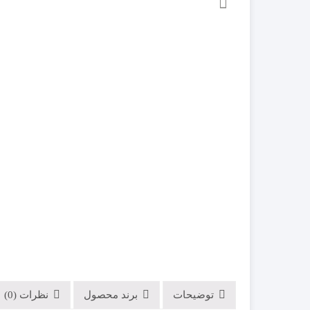
GMK
بلوتوثی (Bluetooth
پارادوکس PARADOX
کدلرن ( Code learning)
پایرونیکس PAYRONIX
هاپینگ (Hopping code)
سایلکس SILEX
فایروال FIREWALL
کلاسیک CLASSIC
گپ GAP
مکسرون MAXRON
مودم سیمکارتی
روتر و اکسس پوینت
توضیحات
برند محصول
نظرات (0)