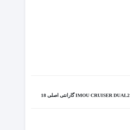
اولین نفری باشید که دیدگاهی را ارسال می کنید برای “دوربین وایرلس 10 مگاپیکسل ایمو IMOU CRUISER DUAL2 IPC-S7XEP-10M0WED گارانتی اصلی 18