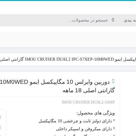
کابل USB/HDMI/VGA
کابل برق / سیم نایلونی
دوربین وایرلس 0
کابل ترکیبی / کابل شبکه
گارانتی اصلی 18 ماهه
کابل مخابراتی
IMOU CRUISER DUAL2-10MP
ویژگی های محصول:
دارای دولنز ثابت و چرخشی 10 مگاپیکسل
دارای میکروفن و اسپیکر داخلی