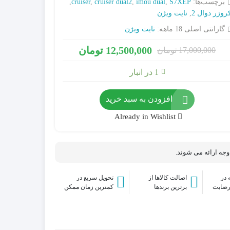
برچسب‌ها:
S7XEP
,
imou dual
,
cruiser dual2
,
cruiser
,
روزر دوال 2
,
نایت ویژن
گارانتی اصلی 18 ماهه:
نایت ویژن
آداپتور / منبع تغذیه سوئیچینگ
12,500,000
تومان
17,000,000
تومان
کارت حافظه Micro SD
1 در انبار
سیستم های برق اضطراری (IPS & UPS)
فیش و مبدل
جانبی
افزودن به سبد خرید
میکروفن
Already in Wishlist
هارد دیسک اینترنال HDD
 وجه ارائه می شوند.
در
اصالت کالاها از
تحویل سریع در
رضایت
برترین برندها
کمترین زمان ممکن