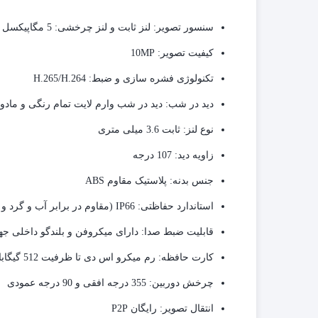
سنسور تصویر:
لنز ثابت و لنز چرخشی: 5 مگاپیکسل از نوع CMOS
کیفیت تصویر:
10MP
تکنولوژی فشره سازی و ضبط:
H.265/H.264
دید در شب:
دید در شب وارم لایت تمام رنگی و مادون قرمز
نوع لنز:
ثابت 3.6 میلی متری
زاویه دید:
107 درجه
جنس بدنه:
پلاستیک مقاوم ABS
استاندارد حفاظتی:
IP66
(مقاوم در برابر آب و گرد و 
قابلیت ضبط صدا:
دارای میکروفن و بلندگو داخلی ج
کارت حافظه:
رم میکرو اس دی تا ظرفیت 512 گیگابایت
چرخش دوربین:
355 درجه افقی و 90 درجه عمودی
انتقال تصویر:
رایگان P2P