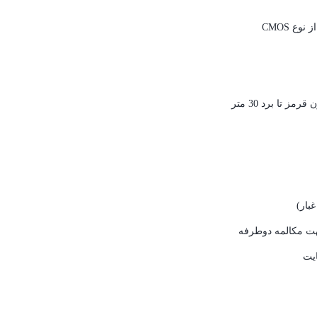
 تا برد 30 متر
غبار
)
هت مکالمه دوطرفه